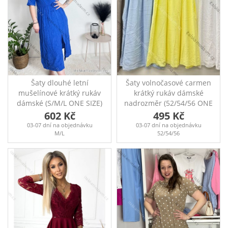
Šaty dlouhé letní
Šaty volnočasové carmen
mušelínové krátký rukáv
krátký rukáv dámské
dámské (S/M/L ONE SIZE)
nadrozměr (52/54/56 ONE
ITALSKÁ MÓDA IM424404
SIZE) ITALSKá MóDA
602 Kč
495 Kč
Dlouhé mušelínové šaty
IM426163
03-07 dní na objednávku
03-07 dní na objednávku
se stahováním v pase,
prsa 150cm Boky 170cm
M/L
52/54/56
zavinovacím výstřihem a
délka 114cm Šaty mají
krátkým rukávem Prsa
kapsy
105cm, Boky 120cm,
Délka 117cm Modelka
Lucie na fotografiích má
výšku 170 cm a míry 93-
62-89 (prsa-pas-boky).