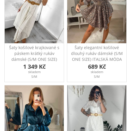
Šaty košilové krajkované s
Šaty elegantní košilové
páskem krátký rukáv
dlouhý rukáv dámské (S/M
dámské (S/M ONE SIZE)
ONE SIZE) ITALSKÁ MÓDA
ITALSKÁ MÓDA
IMM22MS52379A/DR
1 349 Kč
689 Kč
IMM23BR1956/DU
Šaty elegantní košilové
skladem
skladem
Dlouhé košilové bavlněné
dlouhý rukáv dámské, s
S/M
S/M
krajkové šaty s krátkým
páskem prsa-50cm, pas v
rukávem. Součástí je
gumě-90cm, délka-66cm
pásek. Rozměry: přes prsa
nejkratší, 91cm nejdelší
100cm, pas 94cm, délka
114cm