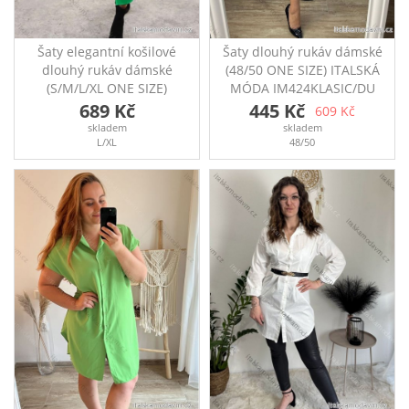
Šaty elegantní košilové
Šaty dlouhý rukáv dámské
dlouhý rukáv dámské
(48/50 ONE SIZE) ITALSKÁ
(S/M/L/XL ONE SIZE)
MÓDA IM424KLASIC/DU
ITALSKÁ MÓDA
Šaty klasik s dlouhým
689 Kč
445 Kč
609 Kč
IMM23M28074/DU
rukávem Ideální na
skladem
skladem
Košilové oversize
každodenní nošení či do
L/XL
48/50
saténové šaty s dlouhým
práce Šaty mají kapsy
rukávem Rozměry: přes
Rozměry: přes prsa: 110-
prsa 128cm, délka 110cm
120 cm, boky: 106-120
cm, délka: 96 cm Modelka
Veronika na fotografiích
má výšku 170 cm a míry
109-85-115 (prsa-pas-
boky)