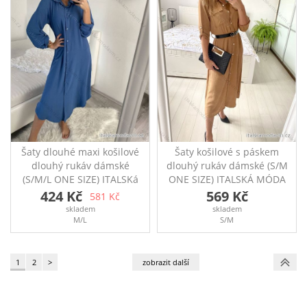
Šaty dlouhé maxi košilové
Šaty košilové s páskem
dlouhý rukáv dámské
dlouhý rukáv dámské (S/M
(S/M/L ONE SIZE) ITALSKá
ONE SIZE) ITALSKÁ MÓDA
MóDA IM4221031/DR
IMPBB22E9511/DR
424 Kč
569 Kč
581 Kč
Košilové maxi šaty s
Šaty košilové s páskem a
skladem
skladem
dlouhým rukávem
dlouhým rukávem,
M/L
S/M
Rozměry: přes prsa
zapínání na knoflíky,
108cm, délka 125cm
možnost dlouhý nebo 3/4
rukáv prsa-100cm, boky-
1
2
>
120cm, délka-127cm