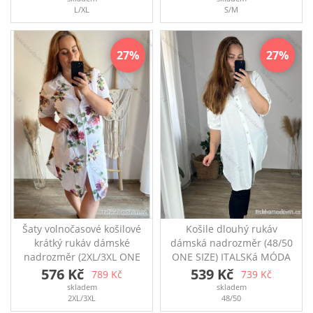
zapínáním na knoflíčky
stáhnutí Rozměry: prsa
L/XL
S/M
Rozměry: přes prsa
110cm, boky 100cm,
110cm, pas 110cm, délka
délka 96 cm
rukávu 60cm, délka
27
27
118/126cm
Šaty volnočasové košilové
Košile dlouhý rukáv
krátký rukáv dámské
dámská nadrozměr (48/50
nadrozměr (2XL/3XL ONE
ONE SIZE) ITALSKá MÓDA
SIZE) ITALSKá MóDA
IMC24MARIA/DR
576 Kč
539 Kč
789 Kč
739 Kč
IM423362-1/DR
Prodloužená košile s 3/4
skladem
skladem
Košilové šaty vhodné na
rukávem Ideální na
2XL/3XL
48/50
každodenní nošení či na
každodenní nošení či do