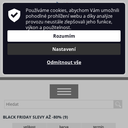
Používáme cookies, abychom Vám umožnili
O nás
Obchodní podmínky
Ochrana osobních údajů
pohodlné prohlížení webu a díky analýze
Kontakt
provozu neustále zlepšovali jeho funkce,
výkon a použitelnost.
Rozumím
Nastavení
Přihlásit se
/
Registrace
Odmítnout vše
0 ks / 0 Kč
NOVINKY
BLACK FRIDAY SLEVY AŽ -80% (9)
AKCE
velikost
barva
termín