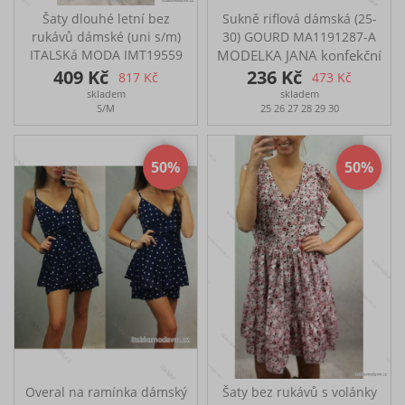
Šaty dlouhé letní bez
Sukně riflová dámská (25-
rukávů dámské (uni s/m)
30) GOURD MA1191287-A
ITALSKá MODA IMT19559
MODELKA JANA konfekční
MODELKA KAROLÍNA
velikost- vršek XS,S, džíny
409 Kč
236 Kč
817 Kč
473 Kč
konferenční velikost,
vel. 36 (26/S), výška: 175
skladem
skladem
vršek S-M džíny vel. 38
cm, míry: prsa 85, pas 66,
S/M
25 26 27 28 29 30
(28/M), výška 170 cm
šířka ramenou 98, boky
míry: prsa 88 pas 74 šířka
96.
ramen 99 boky 104
50
50
Overal na ramínka dámský
Šaty bez rukávů s volánky