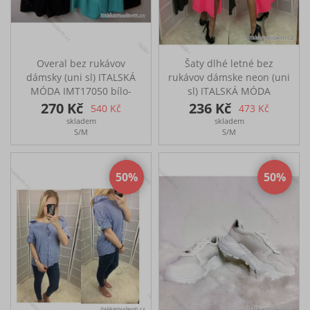
- 138cm, délka - 97cm
3XL - přes prsa - 136cm,
boky - 140cm, délka -
101cm
Overal bez rukávov
Šaty dlhé letné bez
dámsky (uni sl) ITALSKÁ
rukávov dámske neon (uni
MÓDA IMT17050 bílo-
sl) ITALSKÁ MÓDA
černá
IMT18439/DR
270 Kč
236 Kč
540 Kč
473 Kč
Šaty dlouhé letní bez
skladem
skladem
rukávů Rozměry přes
S/M
S/M
prsa: 36cm2, délka:
126cm2
50
50