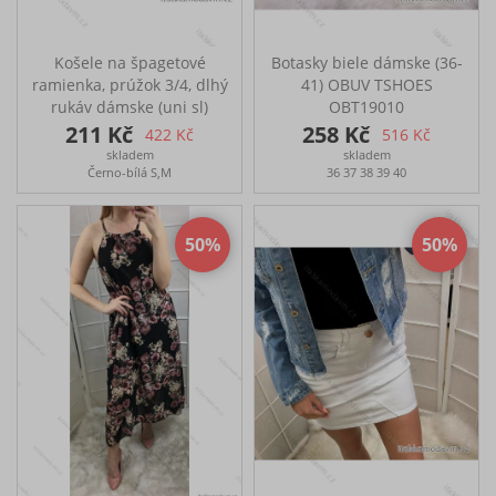
Košele na špagetové
Botasky biele dámske (36-
ramienka, prúžok 3/4, dlhý
41) OBUV TSHOES
rukáv dámske (uni sl)
OBT19010
ITALSKÁ MÓDA IMT18215
211 Kč
258 Kč
422 Kč
516 Kč
skladem
skladem
Černo-bílá S,M
36 37 38 39 40
50
50