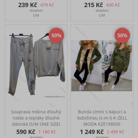
MODELKA KAČKA
IM420578
239 Kč
215 Kč
479 Kč
430 Kč
konfekční velikost: vršek
skladem
skladem
S, džíny vel. 36 (S), výška:
S/M
S/M
166 cm, míry: prsa 96,
pas 72, boky 95.
50
50
Souprava mikina dlouhý
Bunda zimní s kapucí a
rukáv a tepláky dlouhé
kožešinou (s-m-l) K-ZELL
dámská (S/M ONE SIZE)
MODA KZE198035
ITALSKÁ MÓDA IMM21173
590 Kč
1 249 Kč
1 180 Kč
2 499 Kč
mikina- prsa-124cm,
skladem
skladem