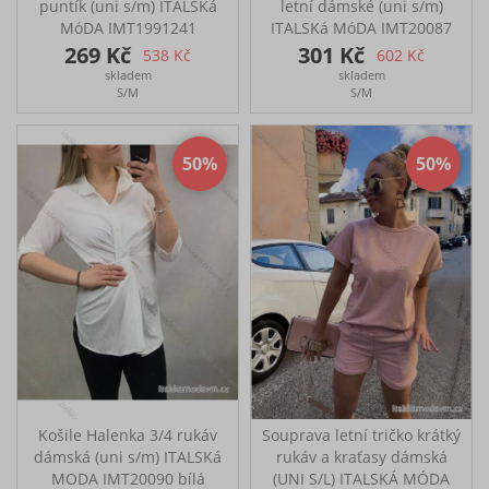
puntík (uni s/m) ITALSKá
letní dámské (uni s/m)
MóDA IMT1991241
ITALSKá MóDA IMT20087
MODELKA DANA
MODELKA Monča
269 Kč
301 Kč
538 Kč
602 Kč
konfekční velikost, vršek
konfekční velikost, vršek
skladem
skladem
XS/S, džíny vel. 34 (XS),
XS/S, džíny vel. 34 (XS),
S/M
S/M
výška: 171 cm, míry: prsa
výška: 171 cm, míry: prsa
83, pas 67, šířka ramenou
83, pas 67, šířka ramenou
94, boky 86.
94, boky 86.
50
50
Košile Halenka 3/4 rukáv
Souprava letní tričko krátký
dámská (uni s/m) ITALSKá
rukáv a kraťasy dámská
MODA IMT20090 bílá
(UNI S/L) ITALSKÁ MÓDA