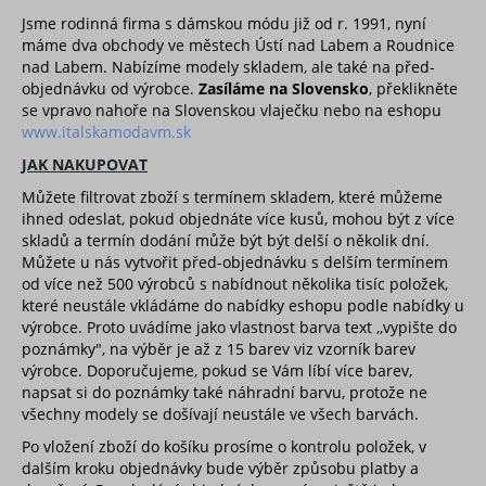
DOPORUČENÉ
Jsme rodinná firma s dámskou módu již od r. 1991, nyní
BESTSELLERY
máme dva obchody ve městech Ústí nad Labem a Roudnice
nad Labem. Nabízíme modely skladem, ale také na před-
BLACK FRIDAY slevy až -80%
objednávku od výrobce.
Zasíláme na Slovensko
, překlikněte
VALENTÝNSKÁ - VÁNOČNÍ KOLEKCE
se vpravo nahoře na Slovenskou vlaječku nebo na eshopu
Oblečení dámské
www.italskamodavm.sk
Nadměrné velikosti
JAK NAKUPOVAT
Doplňky módy
Můžete filtrovat zboží s termínem skladem, které můžeme
Obuv - Boty
ihned odeslat, pokud objednáte více kusů, mohou být z více
skladů a termín dodání může být být delší o několik dní.
Oblečení bez potisku
Můžete u nás vytvořit před-objednávku s delším termínem
Extravagantní móda
od více než 500 výrobců s nabídnout několika tisíc položek,
které neustále vkládáme do nabídky eshopu podle nabídky u
výrobce. Proto uvádíme jako vlastnost barva text ,,vypište do
poznámky", na výběr je až z 15 barev viz vzorník barev
výrobce. Doporučujeme, pokud se Vám líbí více barev,
napsat si do poznámky také náhradní barvu, protože ne
všechny modely se došívají neustále ve všech barvách.
Po vložení zboží do košíku prosíme o kontrolu položek, v
dalším kroku objednávky bude výběr způsobu platby a