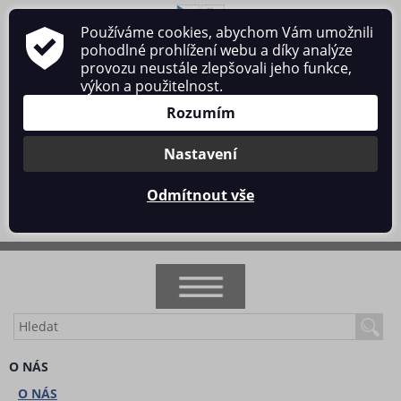
Používáme cookies, abychom Vám umožnili
O nás
Obchodní podmínky
Ochrana osobních údajů
pohodlné prohlížení webu a díky analýze
Kontakt
provozu neustále zlepšovali jeho funkce,
výkon a použitelnost.
Rozumím
Nastavení
Přihlásit se
/
Registrace
Odmítnout vše
0 ks / 0 Kč
NOVINKY
O NÁS
AKCE
O NÁS