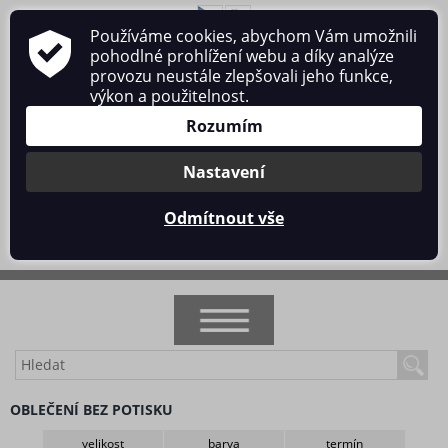
Používáme cookies, abychom Vám umožnili
O nás
Obchodní podmínky
Ochrana osobních údajů
pohodlné prohlížení webu a díky analýze
Kontakt
provozu neustále zlepšovali jeho funkce,
výkon a použitelnost.
Rozumím
Nastavení
Přihlásit se
/
Registrace
Odmítnout vše
0 ks / 0 Kč
NOVINKY
OBLEČENÍ BEZ POTISKU
AKCE
velikost
barva
termín