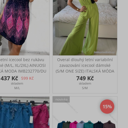
letní icecool bez rukávu
Overal dlouhý letní variabilní
é (M/L, XL/2XL) AINUOSI
zavazování icecool dámské
KÁ MODA IMB232770/DU
(S/M ONE SIZE) ITALSKÁ MÓDA
é letní šaty bez rukávů
IMM22377/DR
437 Kč
749 Kč
599 Kč
i oblíbený a příjemný
Dlouhý overal variabilní
skladem
skladem
iál s chladivým efektem
zavázání
M/L
S/M
ol, skvělý na teplé letní
. ROZMĚRY M/L - prsa
novinka
114cm, pas v gumě 60-
15
m, boky 120-130cm,
ka89cm XL/2XL - 100-
0cm, pas v gumě 62-