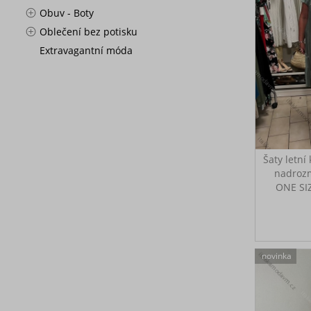
Obuv - Boty
Oblečení bez potisku
Extravagantní móda
Šaty letní
nadrozm
ONE SI
IM
Letní
ruká
každodenn
novinka
či k moři
138 cm, b
116 cm M
(128-125-