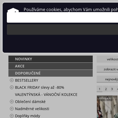
Používáme cookies, abychom Vám umožnili pohodl
O nás
Obchodní podmínky
Ochrana osobních údajů
NOVINKY
NOVINKY
velikost
L
_vypište
skladem
AKCE
zobrazit 
XL
fialová
DOPORUČENÉ
30
Růžová sv
44
tmavě sm
nejnověj
BESTSELLERY
BLACK FRIDAY slevy až -80%
1
2
3
VALENTÝNSKÁ - VÁNOČNÍ KOLEKCE
novinka
Oblečení dámské
Nadměrné velikosti
Doplňky módy