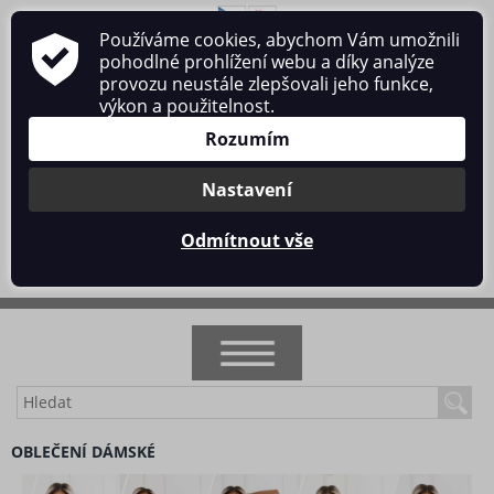
Používáme cookies, abychom Vám umožnili
O nás
Obchodní podmínky
Ochrana osobních údajů
pohodlné prohlížení webu a díky analýze
Kontakt
provozu neustále zlepšovali jeho funkce,
výkon a použitelnost.
Rozumím
Nastavení
Přihlásit se
/
Registrace
Odmítnout vše
0 ks / 0 Kč
NOVINKY
OBLEČENÍ DÁMSKÉ
AKCE