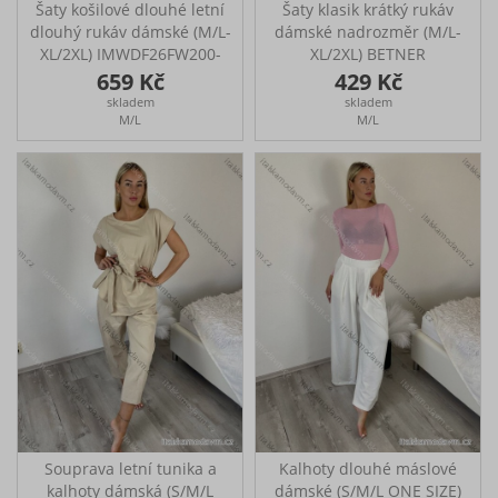
Šaty košilové dlouhé letní
Šaty klasik krátký rukáv
dlouhý rukáv dámské (M/L-
dámské nadrozměr (M/L-
XL/2XL) IMWDF26FW200-
XL/2XL) BETNER
3/DUR
BES2684652/DUR
659 Kč
429 Kč
Dlouhé, letní košilové šaty
Volnočasové šaty klasik s
skladem
skladem
Ideální na každodenní
krátkým rukávem Ideální
M/L
M/L
nošení, do práce či
na každodenní nošení
speciální akce Šaty mají
Šaty mají kapsy Rozměry:
pásek Rozměry: M/L: přes
M/L: přes prsa: 106-114
prsa: 110 cm, boky: 136
cm, boky: 104-116 cm,
cm, délka: 125 cm
délka: 89 cm
Souprava letní tunika a
Kalhoty dlouhé máslové
kalhoty dámská (S/M/L
dámské (S/M/L ONE SIZE)