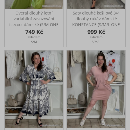
Overal dlouhý letní
Šaty dlouhé košilové 3/4
variabilní zavazování
dlouhý rukáv dámské
icecool dámské (S/M ONE
KONSTANCE (S/M/L ONE
SIZE) ITALSKÁ MÓDA
SIZE) ITALSKÁ MÓDA
749 Kč
999 Kč
IMM22377/DR
IMPDY264885/DUR
skladem
skladem
Dlouhý overal variabilní
Dlouhé, elegantní košilové
S/M
S/M/L
zavázání
šaty Do pasu jsou na
knoflíky Ideální na
každodenní nošení, do
práce či speciální akce
Rozměry: přes prsa: 104
cm, pas: 98 cm, délka:
126 cm