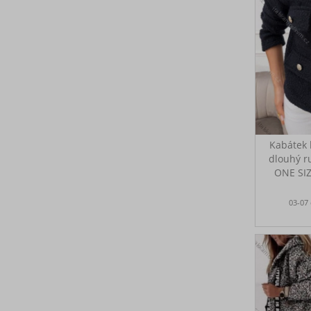
Kabátek 
dlouhý r
ONE SI
Tento sty
03-07
je perfek
okamži
každodenní
ideální
vrstva n
nebo jak
interiéru.