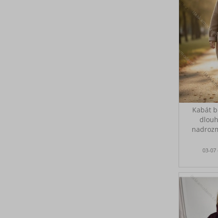
Kabát b
dlouh
nadrozm
SIZE
03-07
Prsa 13