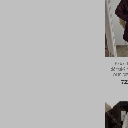
Kabát 
dámský n
ONE SI
IM
72
Kabát na 
na ka
Rozměry: 
boky: 1