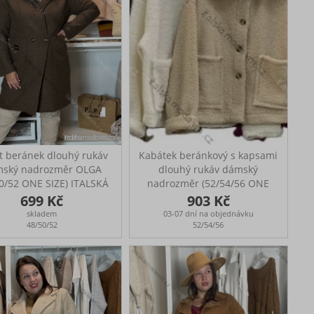
t beránek dlouhý rukáv
Kabátek beránkový s kapsami
ský nadrozměr OLGA
dlouhý rukáv dámský
0/52 ONE SIZE) ITALSKÁ
nadrozměr (52/54/56 ONE
A IMWCH251111/DUR
SIZE) ITALSKÁ MÓDA
699 Kč
903 Kč
át beránek na knoflík
IMC25403
skladem
03-07 dní na objednávku
t má kapsy Ideální na
Prsa 134cm, Boky 134cm,
48/50/52
52/54/56
denní nošení Rozměry:
Délka 65cm
prsa: 128 cm, boky: 124
cm, délka: 99 cm