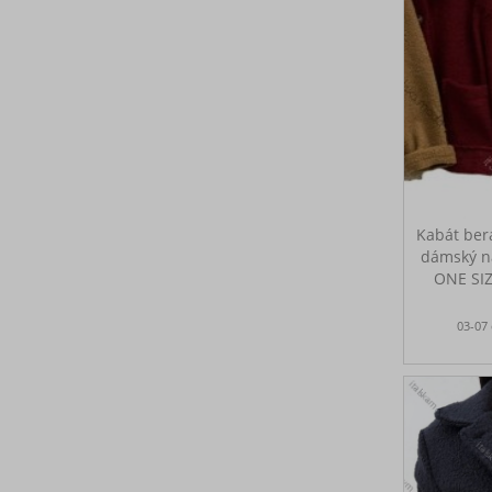
Kabát ber
dámský n
ONE SI
Prsa 12
03-07