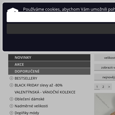
Používáme cookies, abychom Vám umožnili pohodl
O nás
Obchodní podmínky
Ochrana osobních údajů
KABÁTY BE
NOVINKY
velikost
L/XL
_barva viz
skladem
AKCE
zobrazit 
XS/S/M
camel hn
DOPORUČENÉ
44/46/48
Hnědá svě
52/54/56
smaragdo
nejnověj
BESTSELLERY
šedá
BLACK FRIDAY slevy až -80%
tmavě rů
1
2
>
zelená s
VALENTÝNSKÁ - VÁNOČNÍ KOLEKCE
Oblečení dámské
Nadměrné velikosti
Doplňky módy