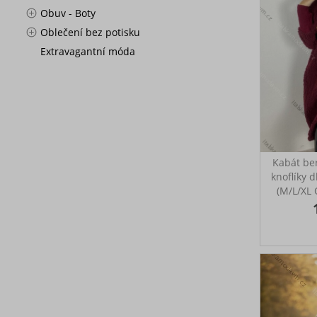
Obuv - Boty
Oblečení bez potisku
Extravagantní móda
Kabát be
knoflíky 
(M/L/XL
MÓDA 
Beránkový
knof
každoden
přes prsa
cm,