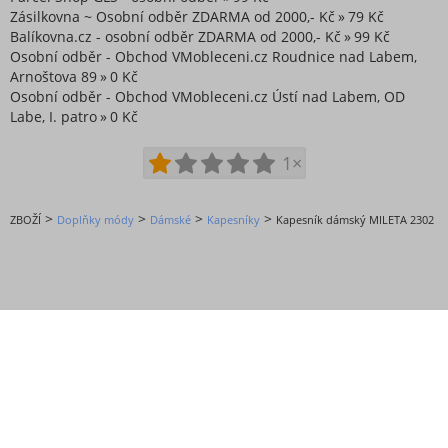
Zásilkovna ~ Osobní odběr ZDARMA od 2000,- Kč
79 Kč
Balíkovna.cz - osobní odběr ZDARMA od 2000,- Kč
99 Kč
Osobní odběr - Obchod VMobleceni.cz Roudnice nad Labem,
Arnoštova 89
0 Kč
Osobní odběr - Obchod VMobleceni.cz Ústí nad Labem, OD
Labe, I. patro
0 Kč
1×
>
>
>
>
ZBOŽÍ
Doplňky módy
Dámské
Kapesníky
Kapesník dámský MILETA 2302