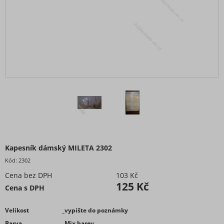
Opasky
Kapesníky
Bižuterie-šperky
Pánské
Dětské
Obuv - Boty
Oblečení bez potisku
Extravagantní móda
Kapesník dámský MILETA 2302
Kód:
2302
Cena bez DPH
103 Kč
125 Kč
Cena s DPH
Velikost
_vypište do poznámky
Barva
_Mix barev