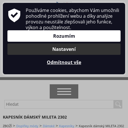
Používáme cookies, abychom Vám umožnili
O nás
Obchodní podmínky
Ochrana osobních údajů
pohodlné prohlížení webu a díky analýze
Kontakt
provozu neustále zlepšovali jeho funkce,
výkon a použitelnost.
Rozumím
Nastavení
Přihlásit se
/
Registrace
Odmítnout vše
0 ks / 0 Kč
NOVINKY
KAPESNÍK DÁMSKÝ MILETA 2302
AKCE
>
>
>
>
ZBOŽÍ
Doplňky módy
Dámské
Kapesníky
Kapesník dámský MILETA 2302