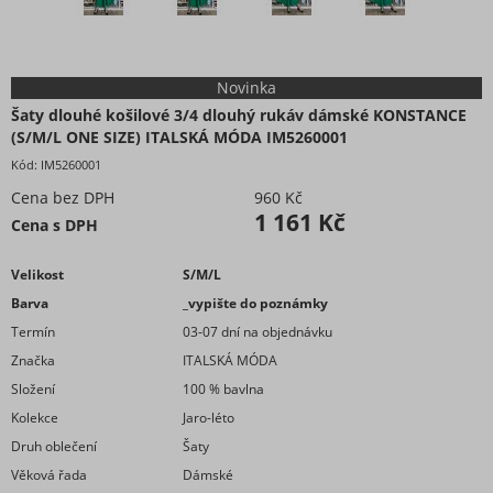
Novinka
Šaty dlouhé košilové 3/4 dlouhý rukáv dámské KONSTANCE
(S/M/L ONE SIZE) ITALSKÁ MÓDA IM5260001
Kód:
IM5260001
Cena bez DPH
960 Kč
1 161 Kč
Cena s DPH
Velikost
S/M/L
Barva
_vypište do poznámky
Termín
03-07 dní na objednávku
Značka
ITALSKÁ MÓDA
Složení
100 % bavlna
Kolekce
Jaro-léto
Druh oblečení
Šaty
Věková řada
Dámské