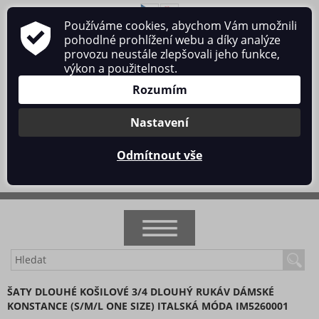
Používáme cookies, abychom Vám umožnili
O nás
Obchodní podmínky
Ochrana osobních údajů
pohodlné prohlížení webu a díky analýze
Kontakt
provozu neustále zlepšovali jeho funkce,
výkon a použitelnost.
Rozumím
Nastavení
Přihlásit se
/
Registrace
Odmítnout vše
0 ks / 0 Kč
NOVINKY
ŠATY DLOUHÉ KOŠILOVÉ 3/4 DLOUHÝ RUKÁV DÁMSKÉ
KONSTANCE (S/M/L ONE SIZE) ITALSKÁ MÓDA IM5260001
AKCE