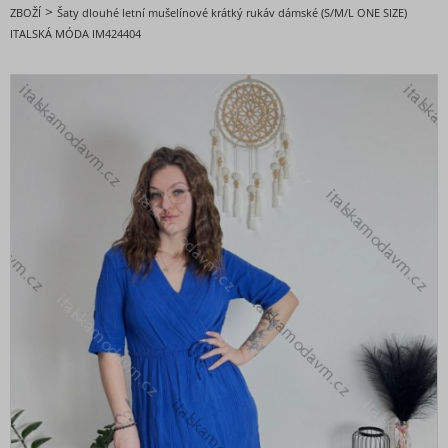
DOPORUČENÉ
>
ZBOŽÍ
Šaty dlouhé letní mušelínové krátký rukáv dámské (S/M/L ONE SIZE)
ITALSKÁ MÓDA IM424404
BESTSELLERY
BLACK FRIDAY slevy až -80%
VALENTÝNSKÁ - VÁNOČNÍ KOLEKCE
Oblečení dámské
Nadměrné velikosti
Doplňky módy
Obuv - Boty
Oblečení bez potisku
Extravagantní móda