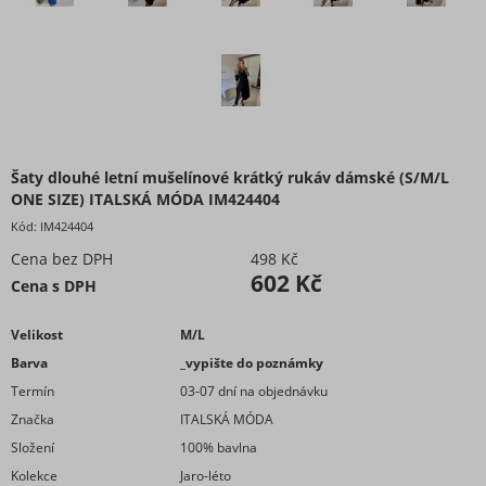
Šaty dlouhé letní mušelínové krátký rukáv dámské (S/M/L
ONE SIZE) ITALSKÁ MÓDA IM424404
Kód:
IM424404
Cena bez DPH
498 Kč
602 Kč
Cena s DPH
Velikost
M/L
Barva
_vypište do poznámky
Termín
03-07 dní na objednávku
Značka
ITALSKÁ MÓDA
Složení
100% bavlna
Kolekce
Jaro-léto