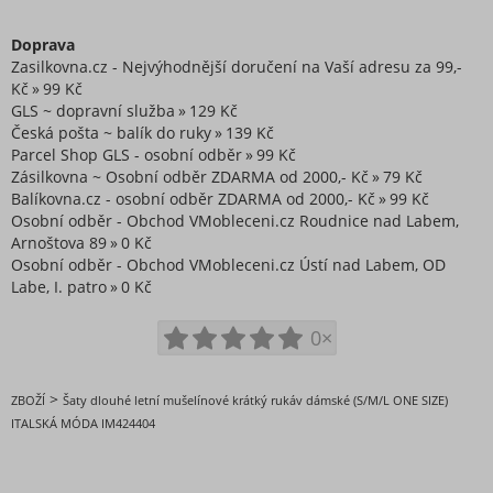
Doprava
Zasilkovna.cz - Nejvýhodnější doručení na Vaší adresu za 99,-
Kč
99 Kč
GLS ~ dopravní služba
129 Kč
Česká pošta ~ balík do ruky
139 Kč
Parcel Shop GLS - osobní odběr
99 Kč
Zásilkovna ~ Osobní odběr ZDARMA od 2000,- Kč
79 Kč
Balíkovna.cz - osobní odběr ZDARMA od 2000,- Kč
99 Kč
Osobní odběr - Obchod VMobleceni.cz Roudnice nad Labem,
Arnoštova 89
0 Kč
Osobní odběr - Obchod VMobleceni.cz Ústí nad Labem, OD
Labe, I. patro
0 Kč
0×
>
ZBOŽÍ
Šaty dlouhé letní mušelínové krátký rukáv dámské (S/M/L ONE SIZE)
ITALSKÁ MÓDA IM424404