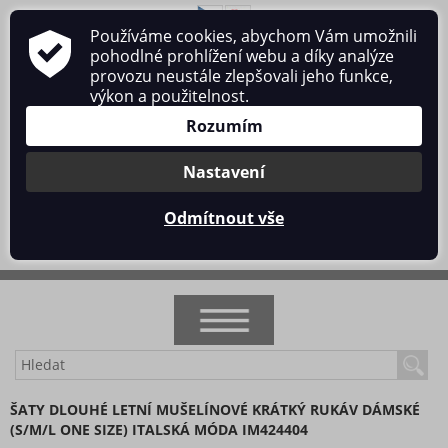
Používáme cookies, abychom Vám umožnili
O nás
Obchodní podmínky
Ochrana osobních údajů
pohodlné prohlížení webu a díky analýze
Kontakt
provozu neustále zlepšovali jeho funkce,
výkon a použitelnost.
Rozumím
Nastavení
Přihlásit se
/
Registrace
Odmítnout vše
0 ks / 0 Kč
NOVINKY
ŠATY DLOUHÉ LETNÍ MUŠELÍNOVÉ KRÁTKÝ RUKÁV DÁMSKÉ
(S/M/L ONE SIZE) ITALSKÁ MÓDA IM424404
AKCE