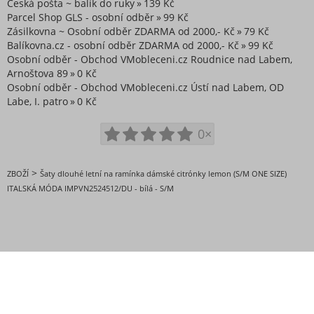
Česká pošta ~ balík do ruky
139 Kč
Parcel Shop GLS - osobní odběr
99 Kč
Zásilkovna ~ Osobní odběr ZDARMA od 2000,- Kč
79 Kč
Balíkovna.cz - osobní odběr ZDARMA od 2000,- Kč
99 Kč
Osobní odběr - Obchod VMobleceni.cz Roudnice nad Labem,
Arnoštova 89
0 Kč
Osobní odběr - Obchod VMobleceni.cz Ústí nad Labem, OD
Labe, I. patro
0 Kč
0×
>
ZBOŽÍ
Šaty dlouhé letní na ramínka dámské citrónky lemon (S/M ONE SIZE)
ITALSKÁ MÓDA IMPVN2524512/DU - bílá - S/M