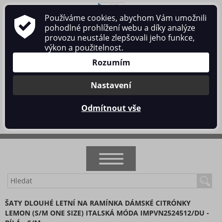
Používáme cookies, abychom Vám umožnili
O nás
Obchodní podmínky
Ochrana osobních údajů
pohodlné prohlížení webu a díky analýze
Kontakt
provozu neustále zlepšovali jeho funkce,
výkon a použitelnost.
Rozumím
Nastavení
Přihlásit se
/
Registrace
Odmítnout vše
0 ks / 0 Kč
NOVINKY
ŠATY DLOUHÉ LETNÍ NA RAMÍNKA DÁMSKÉ CITRÓNKY
LEMON (S/M ONE SIZE) ITALSKÁ MÓDA IMPVN2524512/DU -
AKCE