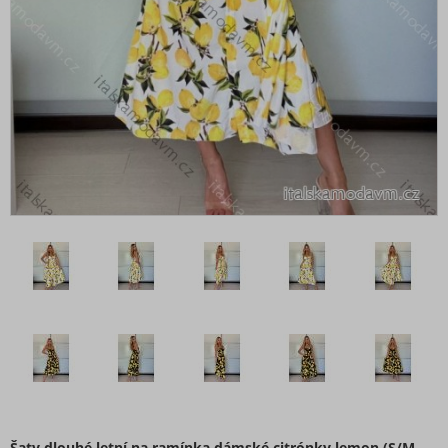
Šaty dlouhé letní na ramínka dámské citrónky lemon (S/M