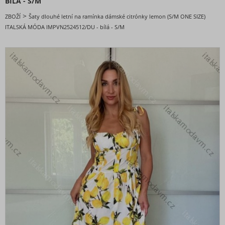
BÍLÁ - S/M
DOPORUČENÉ
>
ZBOŽÍ
Šaty dlouhé letní na ramínka dámské citrónky lemon (S/M ONE SIZE)
BESTSELLERY
ITALSKÁ MÓDA IMPVN2524512/DU - bílá - S/M
BLACK FRIDAY slevy až -80%
VALENTÝNSKÁ - VÁNOČNÍ KOLEKCE
Oblečení dámské
Nadměrné velikosti
Doplňky módy
Obuv - Boty
Oblečení bez potisku
Extravagantní móda