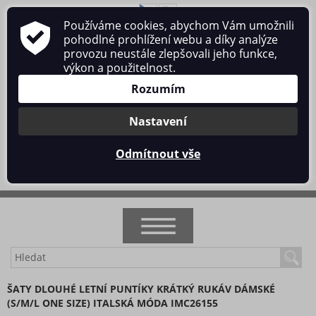
Používáme cookies, abychom Vám umožnili
O nás
Obchodní podmínky
Ochrana osobních údajů
pohodlné prohlížení webu a díky analýze
Kontakt
provozu neustále zlepšovali jeho funkce,
výkon a použitelnost.
Rozumím
Nastavení
Přihlásit se
/
Registrace
Odmítnout vše
0 ks / 0 Kč
NOVINKY
ŠATY DLOUHÉ LETNÍ PUNTÍKY KRÁTKÝ RUKÁV DÁMSKÉ
(S/M/L ONE SIZE) ITALSKÁ MÓDA IMC26155
AKCE