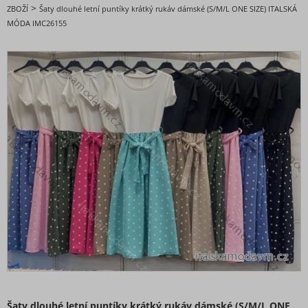
DOPORUČENÉ
>
ZBOŽÍ
Šaty dlouhé letní puntíky krátký rukáv dámské (S/M/L ONE SIZE) ITALSKÁ
MÓDA IMC26155
BESTSELLERY
BLACK FRIDAY slevy až -80%
VALENTÝNSKÁ - VÁNOČNÍ KOLEKCE
Oblečení dámské
Nadměrné velikosti
Doplňky módy
Obuv - Boty
Oblečení bez potisku
Extravagantní móda
Šaty dlouhé letní puntíky krátký rukáv dámské (S/M/L ONE