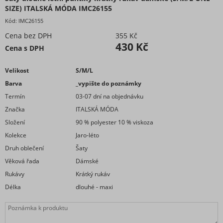
SIZE) ITALSKÁ MÓDA IMC26155
Kód:
IMC26155
Cena bez DPH
355 Kč
430 Kč
Cena s DPH
Velikost
S/M/L
Barva
_vypište do poznámky
Termín
03-07 dní na objednávku
Značka
ITALSKÁ MÓDA
Složení
90 % polyester 10 % viskoza
Kolekce
Jaro-léto
Druh oblečení
Šaty
Věková řada
Dámské
Rukávy
Krátký rukáv
Délka
dlouhé - maxi