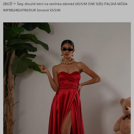
DOPORUČENÉ
>
ZBOŽÍ
Šaty dlouhé letní na ramínka dámské (XS/S/M ONE SIZE) ITALSKÁ MÓDA
IMPBB24B24780/DUR červená XS/S/M
BESTSELLERY
BLACK FRIDAY slevy až -80%
VALENTÝNSKÁ - VÁNOČNÍ KOLEKCE
Oblečení dámské
Nadměrné velikosti
Doplňky módy
Obuv - Boty
Oblečení bez potisku
Extravagantní móda