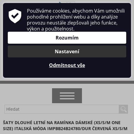
Používáme cookies, abychom Vám umožnili
O nás
Obchodní podmínky
Ochrana osobních údajů
pohodlné prohlížení webu a díky analýze
Kontakt
provozu neustále zlepšovali jeho funkce,
výkon a použitelnost.
Rozumím
Nastavení
Přihlásit se
/
Registrace
Odmítnout vše
0 ks / 0 Kč
NOVINKY
ŠATY DLOUHÉ LETNÍ NA RAMÍNKA DÁMSKÉ (XS/S/M ONE
SIZE) ITALSKÁ MÓDA IMPBB24B24780/DUR ČERVENÁ XS/S/M
AKCE