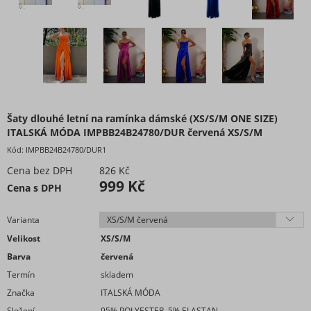
Šaty dlouhé letní na ramínka dámské (XS/S/M ONE SIZE)
ITALSKÁ MÓDA IMPBB24B24780/DUR červená XS/S/M
Kód:
IMPBB24B24780/DUR1
Cena bez DPH
826 Kč
999 Kč
Cena s DPH
Varianta
Velikost
XS/S/M
Barva
červená
Termín
skladem
Značka
ITALSKÁ MÓDA
Složení
95% POLYESTER, 5% ELASTAN