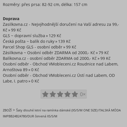
Rozměry: přes prsa: 82-92 cm, délka: 157 cm
Doprava
Zasilkovna.cz - Nejvýhodnější doručení na Vaší adresu za 99,-
Kč
99 Kč
GLS ~ dopravní služba
129 Kč
Česká pošta ~ balík do ruky
139 Kč
Parcel Shop GLS - osobní odběr
99 Kč
Zásilkovna ~ Osobní odběr ZDARMA od 2000,- Kč
79 Kč
Balíkovna.cz - osobní odběr ZDARMA od 2000,- Kč
99 Kč
Osobní odběr - Obchod VMobleceni.cz Roudnice nad Labem,
Arnoštova 89
0 Kč
Osobní odběr - Obchod VMobleceni.cz Ústí nad Labem, OD
Labe, I. patro
0 Kč
0×
>
ZBOŽÍ
Šaty dlouhé letní na ramínka dámské (XS/S/M ONE SIZE) ITALSKÁ MÓDA
IMPBB24B24780/DUR červená XS/S/M