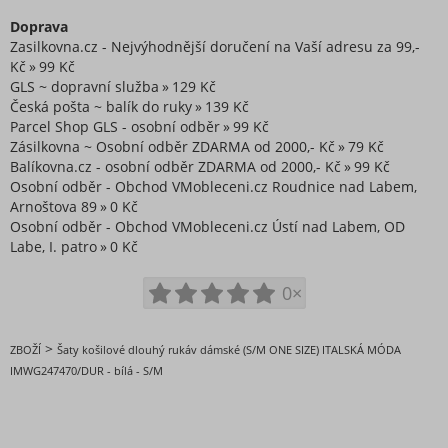
Doprava
Zasilkovna.cz - Nejvýhodnější doručení na Vaší adresu za 99,-
Kč
99 Kč
GLS ~ dopravní služba
129 Kč
Česká pošta ~ balík do ruky
139 Kč
Parcel Shop GLS - osobní odběr
99 Kč
Zásilkovna ~ Osobní odběr ZDARMA od 2000,- Kč
79 Kč
Balíkovna.cz - osobní odběr ZDARMA od 2000,- Kč
99 Kč
Osobní odběr - Obchod VMobleceni.cz Roudnice nad Labem,
Arnoštova 89
0 Kč
Osobní odběr - Obchod VMobleceni.cz Ústí nad Labem, OD
Labe, I. patro
0 Kč
0×
>
ZBOŽÍ
Šaty košilové dlouhý rukáv dámské (S/M ONE SIZE) ITALSKÁ MÓDA
IMWG247470/DUR - bílá - S/M