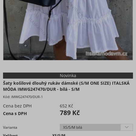
Novinka
Šaty košilové dlouhý rukáv dámské (S/M ONE SIZE) ITALSKÁ
MÓDA IMWG247470/DUR - bílá - S/M
Kód:
IMWG247470/DUR-1
Cena bez DPH
652 Kč
789 Kč
Cena s DPH
Varianta
Velikost
XS/S/M