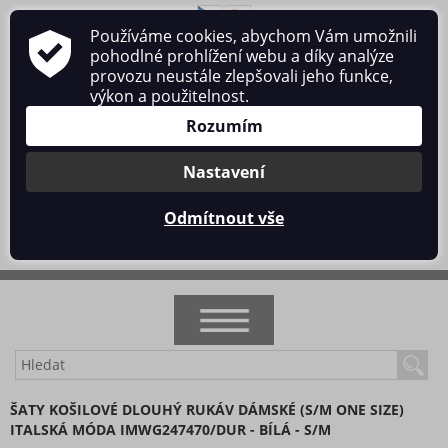
Používáme cookies, abychom Vám umožnili
O nás
Obchodní podmínky
Ochrana osobních údajů
pohodlné prohlížení webu a díky analýze
Kontakt
provozu neustále zlepšovali jeho funkce,
výkon a použitelnost.
Rozumím
Nastavení
Přihlásit se
/
Registrace
Odmítnout vše
0 ks / 0 Kč
NOVINKY
ŠATY KOŠILOVÉ DLOUHÝ RUKÁV DÁMSKÉ (S/M ONE SIZE)
ITALSKÁ MÓDA IMWG247470/DUR - BÍLÁ - S/M
AKCE