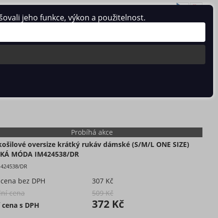
vali jeho funkce, výkon a použitelnost.
Přihlásit se
/
Registrace
0 ks / 0 Kč
Á MÓDA IM424538/DR
Probíhá akce
košilové oversize krátký rukáv dámské (S/M/L ONE SIZE)
SKÁ MÓDA IM424538/DR
M424538/DR
 cena bez DPH
307 Kč
ní cena
509 Kč
372 Kč
 cena s DPH