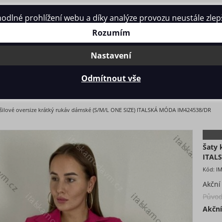
né prohlížení webu a díky analýze provozu neustále zlepšo
Kontakt
Rozumím
Nastavení
Odmítnout vše
OVÉ OVERSIZE KRÁTKÝ RUKÁV DÁMSKÉ (S/M/L ONE SIZE) ITALSK
šilové oversize krátký rukáv dámské (S/M/L ONE SIZE) ITALSKÁ MÓDA IM424538/DR
Šaty 
ITAL
Kód:
I
Akční
Původ
Akční