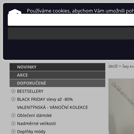
Používáme cookies, abychom Vám umožnili pohodl
O nás
Obchodní podmínky
Ochrana osobních údajů
ŠATY KOŠIL
>
NOVINKY
ZBOŽÍ
Šaty ko
AKCE
DOPORUČENÉ
BESTSELLERY
BLACK FRIDAY slevy až -80%
VALENTÝNSKÁ - VÁNOČNÍ KOLEKCE
Oblečení dámské
Nadměrné velikosti
Doplňky módy