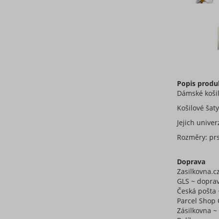
Popis produ
Dámské košil
Košilové šat
Jejich unive
Rozměry: pr
Doprava
Zasilkovna.c
GLS ~ doprav
Česká pošta 
Parcel Shop 
Zásilkovna 