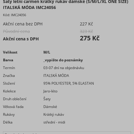
Šaty letní carmen krátký rukáv dámské (S/M/L/XL ONE SIZE)
ITALSKÁ MÓDA IMC24056
Kód:
IMC24056
Akční cena bez DPH
227 Kč
Původní cena
323 Kč
275 Kč
Akční cena s DPH
Velikost
M/L
Barva
_vypište do poznámky
Termín
03-07 dní na objednávku
Značka
ITALSKÁ MÓDA
Složení
95% POLYESTER, 5% ELASTAN
Kolekce
Jaro-léto
Druh oblečení
Šaty
Věková řada
Dámské
Rukávy
Krátký rukáv
Délka
střední - midi