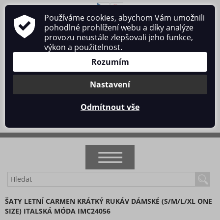
Používáme cookies, abychom Vám umožnili
O nás
Obchodní podmínky
Ochrana osobních údajů
pohodlné prohlížení webu a díky analýze
Kontakt
provozu neustále zlepšovali jeho funkce,
výkon a použitelnost.
Rozumím
Nastavení
Přihlásit se
/
Registrace
Odmítnout vše
0 ks / 0 Kč
NOVINKY
ŠATY LETNÍ CARMEN KRÁTKÝ RUKÁV DÁMSKÉ (S/M/L/XL ONE
SIZE) ITALSKÁ MÓDA IMC24056
AKCE