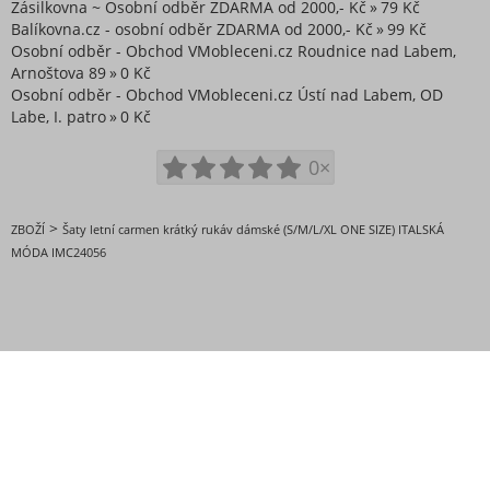
Zásilkovna ~ Osobní odběr ZDARMA od 2000,- Kč
79 Kč
Balíkovna.cz - osobní odběr ZDARMA od 2000,- Kč
99 Kč
Osobní odběr - Obchod VMobleceni.cz Roudnice nad Labem,
Arnoštova 89
0 Kč
Osobní odběr - Obchod VMobleceni.cz Ústí nad Labem, OD
Labe, I. patro
0 Kč
0×
>
ZBOŽÍ
Šaty letní carmen krátký rukáv dámské (S/M/L/XL ONE SIZE) ITALSKÁ
MÓDA IMC24056