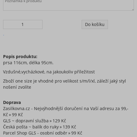
.
Popis produktu:
prsa 116cm, délka 95cm.
Vzdušné,vycházkové, na jakoukoliv příležitost
Zboží one size je vhodné pro velikost s/m/l/xl, záleží jaký styl
nošení zvolíte
Doprava
Zasilkovna.cz - Nejvýhodnější doručení na Vaší adresu za 99,-
Kč
99 Kč
GLS ~ dopravní služba
129 Kč
Česká pošta ~ balík do ruky
139 Kč
Parcel Shop GLS - osobní odběr
99 Kč