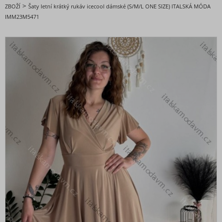
DOPORUČENÉ
>
ZBOŽÍ
Šaty letní krátký rukáv icecool dámské (S/M/L ONE SIZE) ITALSKÁ MÓDA
IMM23M5471
BESTSELLERY
BLACK FRIDAY slevy až -80%
VALENTÝNSKÁ - VÁNOČNÍ KOLEKCE
Oblečení dámské
Nadměrné velikosti
Doplňky módy
Obuv - Boty
Oblečení bez potisku
Extravagantní móda