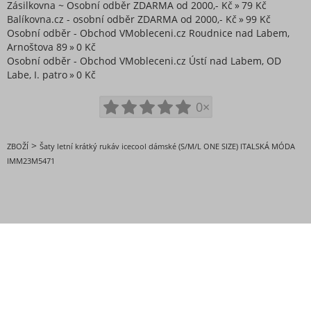
Zásilkovna ~ Osobní odběr ZDARMA od 2000,- Kč
79 Kč
Balíkovna.cz - osobní odběr ZDARMA od 2000,- Kč
99 Kč
Osobní odběr - Obchod VMobleceni.cz Roudnice nad Labem,
Arnoštova 89
0 Kč
Osobní odběr - Obchod VMobleceni.cz Ústí nad Labem, OD
Labe, I. patro
0 Kč
0×
>
ZBOŽÍ
Šaty letní krátký rukáv icecool dámské (S/M/L ONE SIZE) ITALSKÁ MÓDA
IMM23M5471