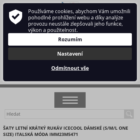
Používáme cookies, abychom Vám umožnili
O nás
Obchodní podmínky
Ochrana osobních údajů
pohodlné prohlížení webu a díky analýze
Kontakt
provozu neustále zlepšovali jeho funkce,
výkon a použitelnost.
Rozumím
Nastavení
Přihlásit se
/
Registrace
Odmítnout vše
0 ks / 0 Kč
NOVINKY
ŠATY LETNÍ KRÁTKÝ RUKÁV ICECOOL DÁMSKÉ (S/M/L ONE
SIZE) ITALSKÁ MÓDA IMM23M5471
AKCE