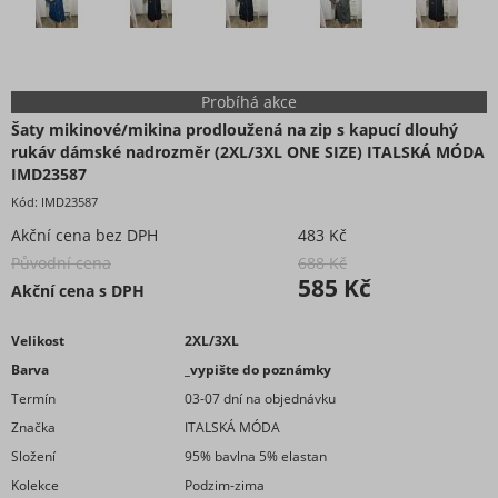
Probíhá akce
Šaty mikinové/mikina prodloužená na zip s kapucí dlouhý
rukáv dámské nadrozměr (2XL/3XL ONE SIZE) ITALSKÁ MÓDA
IMD23587
Kód:
IMD23587
Akční cena bez DPH
483 Kč
Původní cena
688 Kč
585 Kč
Akční cena s DPH
Velikost
2XL/3XL
Barva
_vypište do poznámky
Termín
03-07 dní na objednávku
Značka
ITALSKÁ MÓDA
Složení
95% bavlna 5% elastan
Kolekce
Podzim-zima