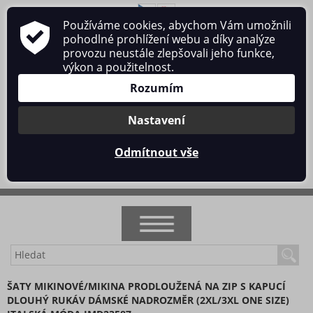
Používáme cookies, abychom Vám umožnili
O nás
Obchodní podmínky
Ochrana osobních údajů
pohodlné prohlížení webu a díky analýze
Kontakt
provozu neustále zlepšovali jeho funkce,
výkon a použitelnost.
Rozumím
Nastavení
Přihlásit se
/
Registrace
Odmítnout vše
0 ks / 0 Kč
NOVINKY
ŠATY MIKINOVÉ/MIKINA PRODLOUŽENÁ NA ZIP S KAPUCÍ
DLOUHÝ RUKÁV DÁMSKÉ NADROZMĚR (2XL/3XL ONE SIZE)
AKCE