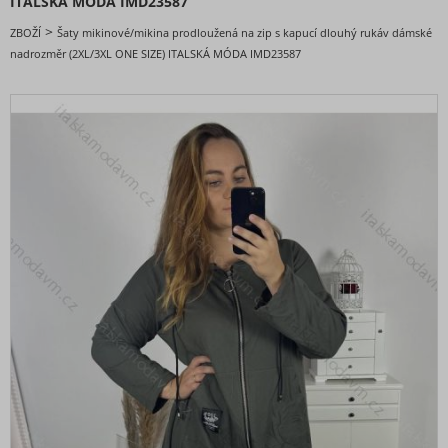
ITALSKÁ MÓDA IMD23587
DOPORUČENÉ
>
ZBOŽÍ
Šaty mikinové/mikina prodloužená na zip s kapucí dlouhý rukáv dámské
BESTSELLERY
nadrozměr (2XL/3XL ONE SIZE) ITALSKÁ MÓDA IMD23587
BLACK FRIDAY slevy až -80%
VALENTÝNSKÁ - VÁNOČNÍ KOLEKCE
Oblečení dámské
Nadměrné velikosti
Doplňky módy
Obuv - Boty
Oblečení bez potisku
Extravagantní móda