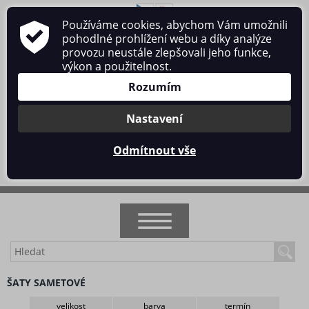
Používáme cookies, abychom Vám umožnili
O nás
Obchodní podmínky
Ochrana osobních údajů
pohodlné prohlížení webu a díky analýze
Kontakt
provozu neustále zlepšovali jeho funkce,
výkon a použitelnost.
Rozumím
Nastavení
Přihlásit se
/
Registrace
Odmítnout vše
0 ks / 0 Kč
NOVINKY
ŠATY SAMETOVÉ
AKCE
velikost
barva
termín