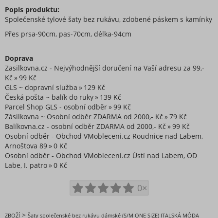
Popis produktu:
Společenské tylové šaty bez rukávu, zdobené páskem s kamínky
Přes prsa-90cm, pas-70cm, délka-94cm
Doprava
Zasilkovna.cz - Nejvýhodnější doručení na Vaší adresu za 99,-
Kč
99 Kč
GLS ~ dopravní služba
129 Kč
Česká pošta ~ balík do ruky
139 Kč
Parcel Shop GLS - osobní odběr
99 Kč
Zásilkovna ~ Osobní odběr ZDARMA od 2000,- Kč
79 Kč
Balíkovna.cz - osobní odběr ZDARMA od 2000,- Kč
99 Kč
Osobní odběr - Obchod VMobleceni.cz Roudnice nad Labem,
Arnoštova 89
0 Kč
Osobní odběr - Obchod VMobleceni.cz Ústí nad Labem, OD
Labe, I. patro
0 Kč
0×
>
ZBOŽÍ
Šaty společenské bez rukávu dámské (S/M ONE SIZE) ITALSKÁ MÓDA