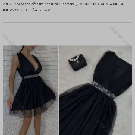
DOPORUČENÉ
>
ZBOŽÍ
Šaty společenské bez rukávu dámské (S/M ONE SIZE) ITALSKÁ MÓDA
IMHMS23106/DU - Černá - S/M
BESTSELLERY
BLACK FRIDAY slevy až -80%
VALENTÝNSKÁ - VÁNOČNÍ KOLEKCE
Oblečení dámské
Nadměrné velikosti
Doplňky módy
Obuv - Boty
Oblečení bez potisku
Extravagantní móda