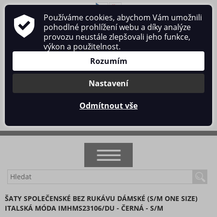
Používáme cookies, abychom Vám umožnili
O nás
Obchodní podmínky
Ochrana osobních údajů
pohodlné prohlížení webu a díky analýze
Kontakt
provozu neustále zlepšovali jeho funkce,
výkon a použitelnost.
Rozumím
Nastavení
Přihlásit se
/
Registrace
Odmítnout vše
0 ks / 0 Kč
NOVINKY
ŠATY SPOLEČENSKÉ BEZ RUKÁVU DÁMSKÉ (S/M ONE SIZE)
ITALSKÁ MÓDA IMHMS23106/DU - ČERNÁ - S/M
AKCE