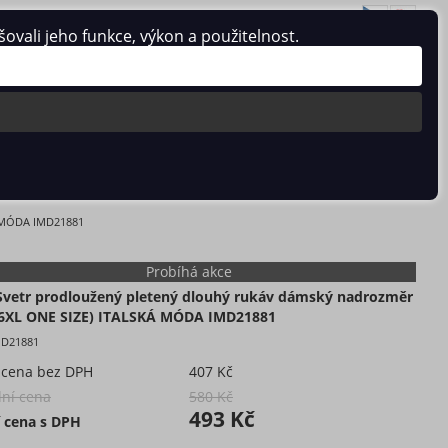
vali jeho funkce, výkon a použitelnost.
Přihlásit se
/
Registrace
0 ks / 0 Kč
XL/6XL ONE SIZE) ITALSKÁ MÓDA IMD21881
Á MÓDA IMD21881
Probíhá akce
Svetr prodloužený pletený dlouhý rukáv dámský nadrozměr
/6XL ONE SIZE) ITALSKÁ MÓDA IMD21881
MD21881
 cena bez DPH
407 Kč
ní cena
580 Kč
493 Kč
 cena s DPH