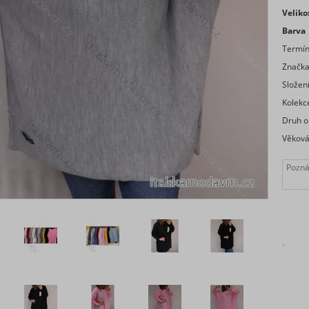
Veliko
Barva
Termí
Značk
Složen
Kolekc
Druh o
Věková
.