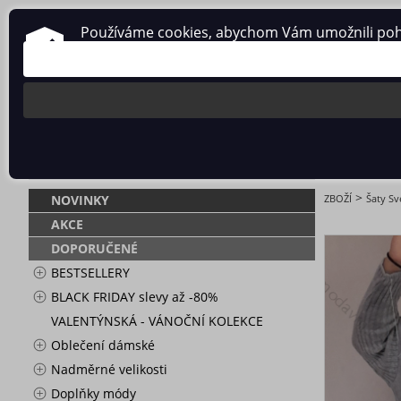
Používáme cookies, abychom Vám umožnili pohodl
O nás
Obchodní podmínky
Ochrana osobních údajů
ŠATY SVETR
>
NOVINKY
ZBOŽÍ
Šaty S
AKCE
DOPORUČENÉ
BESTSELLERY
BLACK FRIDAY slevy až -80%
VALENTÝNSKÁ - VÁNOČNÍ KOLEKCE
Oblečení dámské
Nadměrné velikosti
Doplňky módy