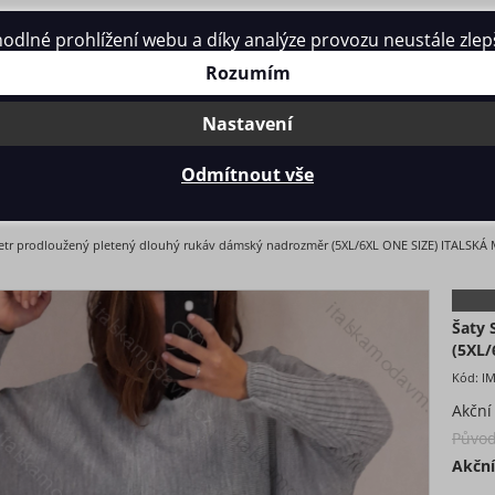
né prohlížení webu a díky analýze provozu neustále zlepšo
Kontakt
Rozumím
Nastavení
Odmítnout vše
 PRODLOUŽENÝ PLETENÝ DLOUHÝ RUKÁV DÁMSKÝ NADROZMĚR (5
vetr prodloužený pletený dlouhý rukáv dámský nadrozměr (5XL/6XL ONE SIZE) ITALSK
Šaty 
(5XL
Kód:
I
Akční
Původ
Akční