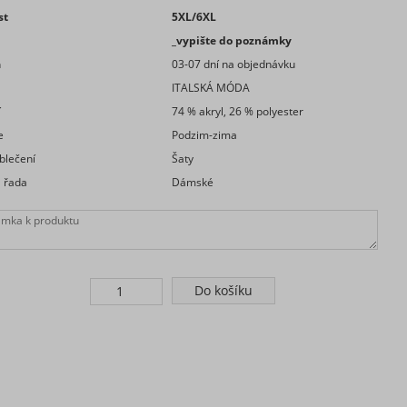
st
5XL/6XL
_vypište do poznámky
n
03-07 dní na objednávku
a
ITALSKÁ MÓDA
í
74 % akryl, 26 % polyester
e
Podzim-zima
blečení
Šaty
 řada
Dámské