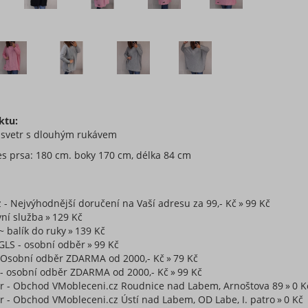
ktu:
 svetr s dlouhým rukávem
s prsa: 180 cm. boky 170 cm, délka 84 cm
z - Nejvýhodnější doručení na Vaší adresu za 99,- Kč
99 Kč
ní služba
129 Kč
~ balík do ruky
139 Kč
GLS - osobní odběr
99 Kč
~ Osobní odběr ZDARMA od 2000,- Kč
79 Kč
 - osobní odběr ZDARMA od 2000,- Kč
99 Kč
r - Obchod VMobleceni.cz Roudnice nad Labem, Arnoštova 89
0 K
 - Obchod VMobleceni.cz Ústí nad Labem, OD Labe, I. patro
0 Kč