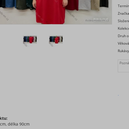
Termí
Značk
Složen
Kolekc
Druh o
Věková
Rukávy
.
ktu:
0cm, délka 90cm