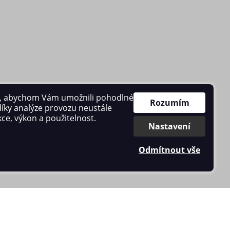
č
, abychom Vám umožnili pohodlné
Rozumím
díky analýze provozu neustále
kce, výkon a použitelnost.
0×
Nastavení
Odmítnout vše