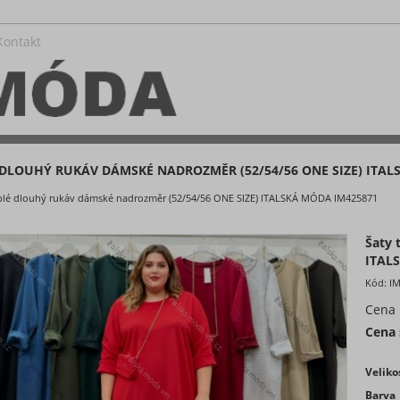
Kontakt
 DLOUHÝ RUKÁV DÁMSKÉ NADROZMĚR (52/54/56 ONE SIZE) ITAL
eplé dlouhý rukáv dámské nadrozměr (52/54/56 ONE SIZE) ITALSKÁ MÓDA IM425871
Šaty 
ITAL
Kód:
I
Cena
Cena
Veliko
Barva