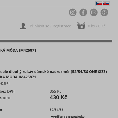
Přihlásit se
/
Registrace
0 ks / 0 Kč
SKÁ MÓDA IM425871
teplé dlouhý rukáv dámské nadrozměr (52/54/56 ONE SIZE)
SKÁ MÓDA IM425871
M425871
 bez DPH
355 Kč
430 Kč
 s DPH
st
52/54/56
_vypište do poznámky