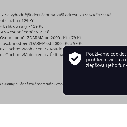
z - Nejvýhodnější doručení na Vaší adresu za 99,- Kč
99 Kč
ní služba
129 Kč
~ balík do ruky
139 Kč
GLS - osobní odběr
99 Kč
~ Osobní odběr ZDARMA od 2000,- Kč
79 Kč
 - osobní odběr ZDARMA od 2000,- Kč
99 Kč
r - Obchod VMobleceni.cz Roudnice nad Labem, Arnoštova 89
0 K
Používáme cookies
 - Obchod VMobleceni.cz Ústí nad Labem, OD Labe, I. patro
0 Kč
prohlížení webu a 
zlepšovali jeho fun
eplé dlouhý rukáv dámské nadrozměr (52/54/56 ONE SIZE) ITALSKÁ MÓDA IM425871