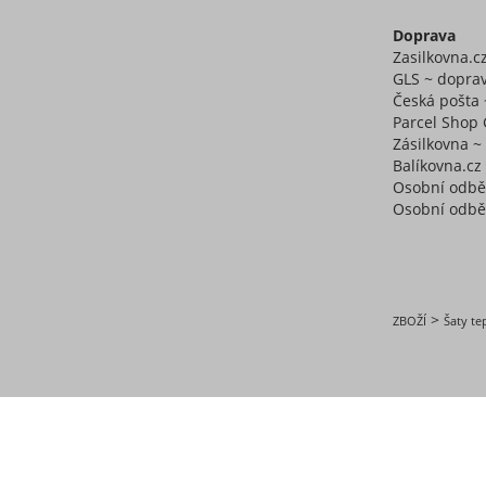
Doprava
Zasilkovna.c
GLS ~ doprav
Česká pošta 
Parcel Shop 
Zásilkovna 
Balíkovna.cz
Osobní odbě
Osobní odběr
>
ZBOŽÍ
Šaty t