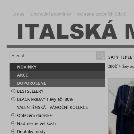
O nás
Obchodní podmínky
Ochrana osobních údajů
ŠATY TEPLÉ
>
NOVINKY
ZBOŽÍ
Šaty t
AKCE
DOPORUČENÉ
BESTSELLERY
BLACK FRIDAY slevy až -80%
VALENTÝNSKÁ - VÁNOČNÍ KOLEKCE
Oblečení dámské
Nadměrné velikosti
Doplňky módy