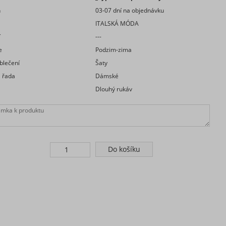
n
03-07 dní na objednávku
a
ITALSKÁ MÓDA
í
---
e
Podzim-zima
blečení
Šaty
 řada
Dámské
Dlouhý rukáv