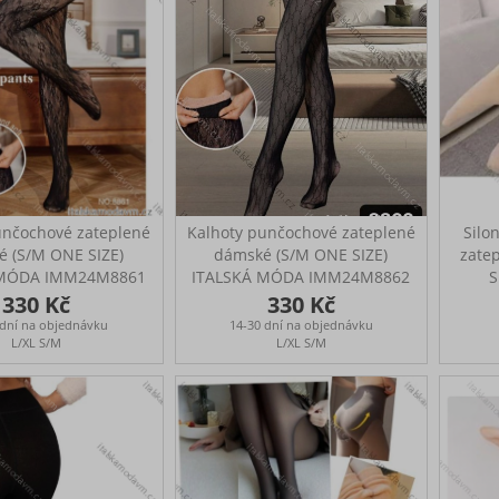
unčochové zateplené
Kalhoty punčochové zateplené
Silo
 (S/M ONE SIZE)
dámské (S/M ONE SIZE)
zate
 MÓDA IMM24M8861
ITALSKÁ MÓDA IMM24M8862
S
330 Kč
330 Kč
 dní na objednávku
14-30 dní na objednávku
L/XL S/M
L/XL S/M