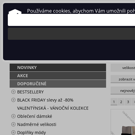
Používáme cookies, abychom Vám umožnili pohodl
O nás
Obchodní podmínky
Ochrana osobních údajů
SPODNÍ A 
NOVINKY
velikost
_vypište
_Mix bare
skladem
AKCE
zobrazit 
D
camello
DOPORUČENÉ
ONE SIZE
opal
xl/2xl-2xl
tmavě bé
nejnověj
BESTSELLERY
2XL
BLACK FRIDAY slevy až -80%
3XL-6XL
1
2
3
5
VALENTÝNSKÁ - VÁNOČNÍ KOLEKCE
8XL
Oblečení dámské
Nadměrné velikosti
Doplňky módy