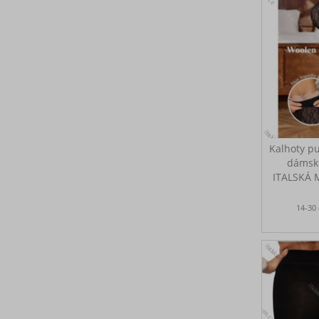
Kalhoty p
dámské
ITALSKÁ
14-30