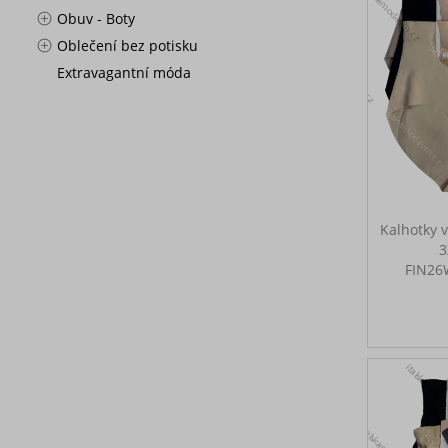
Obuv - Boty
Oblečení bez potisku
Extravagantní móda
Kalhotky 
3
FIN2
Dámské
Rozměry
gumu, v
2XL: pa
výška se
34 cm na