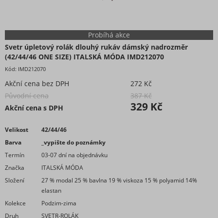
Probíhá akce
Svetr úpletový rolák dlouhý rukáv dámský nadrozměr
(42/44/46 ONE SIZE) ITALSKÁ MÓDA IMD212070
Kód:
IMD212070
Akční cena bez DPH
272 Kč
Původní cena
387 Kč
329 Kč
Akční cena s DPH
Velikost
42/44/46
Barva
_vypište do poznámky
Termín
03-07 dní na objednávku
Značka
ITALSKÁ MÓDA
Složení
27 % modal 25 % bavlna 19 % viskoza 15 % polyamid 14%
elastan
Kolekce
Podzim-zima
Druh
SVETR-ROLÁK