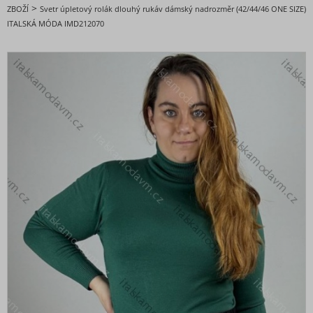
DOPORUČENÉ
>
ZBOŽÍ
Svetr úpletový rolák dlouhý rukáv dámský nadrozměr (42/44/46 ONE SIZE)
ITALSKÁ MÓDA IMD212070
BESTSELLERY
BLACK FRIDAY slevy až -80%
VALENTÝNSKÁ - VÁNOČNÍ KOLEKCE
Oblečení dámské
Nadměrné velikosti
Doplňky módy
Obuv - Boty
Oblečení bez potisku
Extravagantní móda