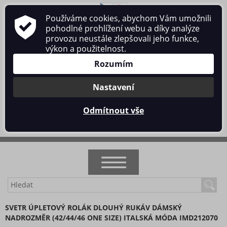
Používáme cookies, abychom Vám umožnili
O nás
Obchodní podmínky
Ochrana osobních údajů
pohodlné prohlížení webu a díky analýze
Kontakt
provozu neustále zlepšovali jeho funkce,
výkon a použitelnost.
Rozumím
Nastavení
Přihlásit se
/
Registrace
Odmítnout vše
0 ks / 0 Kč
NOVINKY
SVETR ÚPLETOVÝ ROLÁK DLOUHÝ RUKÁV DÁMSKÝ
NADROZMĚR (42/44/46 ONE SIZE) ITALSKÁ MÓDA IMD212070
AKCE