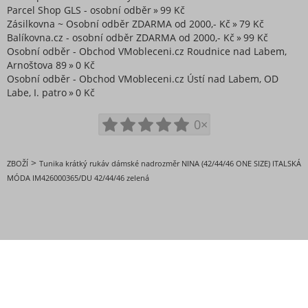
Parcel Shop GLS - osobní odběr
99 Kč
Zásilkovna ~ Osobní odběr ZDARMA od 2000,- Kč
79 Kč
Balíkovna.cz - osobní odběr ZDARMA od 2000,- Kč
99 Kč
Osobní odběr - Obchod VMobleceni.cz Roudnice nad Labem,
Arnoštova 89
0 Kč
Osobní odběr - Obchod VMobleceni.cz Ústí nad Labem, OD
Labe, I. patro
0 Kč
0×
>
ZBOŽÍ
Tunika krátký rukáv dámské nadrozměr NINA (42/44/46 ONE SIZE) ITALSKÁ
MÓDA IM426000365/DU 42/44/46 zelená