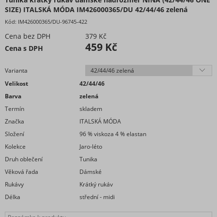
SIZE) ITALSKÁ MÓDA IM426000365/DU 42/44/46 zelená
Kód:
IM426000365/DU-96745-422
Cena bez DPH
379 Kč
459 Kč
Cena s DPH
Varianta
Velikost
42/44/46
Barva
zelená
Termín
skladem
Značka
ITALSKÁ MÓDA
Složení
96 % viskoza 4 % elastan
Kolekce
Jaro-léto
Druh oblečení
Tunika
Věková řada
Dámské
Rukávy
Krátký rukáv
Délka
střední - midi