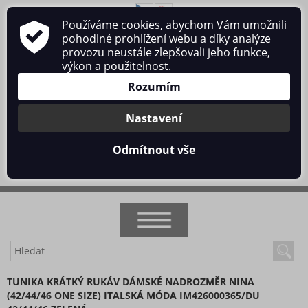
Používáme cookies, abychom Vám umožnili
O nás
Obchodní podmínky
Ochrana osobních údajů
pohodlné prohlížení webu a díky analýze
Kontakt
provozu neustále zlepšovali jeho funkce,
výkon a použitelnost.
Rozumím
Nastavení
Přihlásit se
/
Registrace
Odmítnout vše
0 ks / 0 Kč
NOVINKY
TUNIKA KRÁTKÝ RUKÁV DÁMSKÉ NADROZMĚR NINA
(42/44/46 ONE SIZE) ITALSKÁ MÓDA IM426000365/DU
AKCE