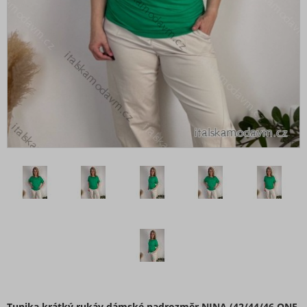
Tunika krátký rukáv dámské nadrozměr NINA (42/44/46 ONE