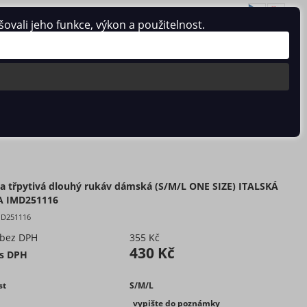
vali jeho funkce, výkon a použitelnost.
Přihlásit se
/
Registrace
0 ks / 0 Kč
A IMD251116
a třpytivá dlouhý rukáv dámská (S/M/L ONE SIZE) ITALSKÁ
 IMD251116
MD251116
 bez DPH
355 Kč
430 Kč
 s DPH
st
S/M/L
_vypište do poznámky