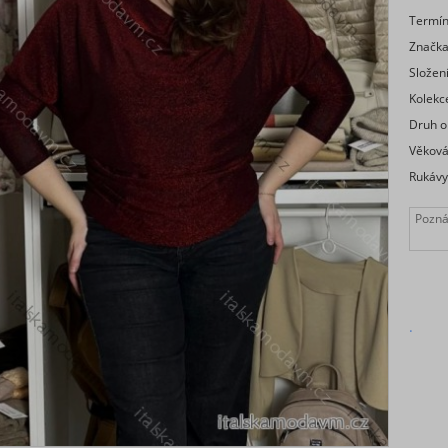
Termí
Značk
Složen
Kolekc
Druh o
Věková
Rukávy
.