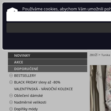
Používáme cookies, abychom Vám umožnili pohodl
O nás
Obchodní podmínky
Ochrana osobních údajů
TUNIKA TŘP
>
NOVINKY
ZBOŽÍ
Tunika
AKCE
DOPORUČENÉ
BESTSELLERY
BLACK FRIDAY slevy až -80%
VALENTÝNSKÁ - VÁNOČNÍ KOLEKCE
Oblečení dámské
Nadměrné velikosti
Doplňky módy