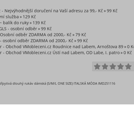
z - Nejvýhodnější doručení na Vaší adresu za 99,- Kč
99 Kč
ní služba
129 Kč
~ balík do ruky
139 Kč
GLS - osobní odběr
99 Kč
~ Osobní odběr ZDARMA od 2000,- Kč
79 Kč
 - osobní odběr ZDARMA od 2000,- Kč
99 Kč
r - Obchod VMobleceni.cz Roudnice nad Labem, Arnoštova 89
0 K
 - Obchod VMobleceni.cz Ústí nad Labem, OD Labe, I. patro
0 Kč
 třpytivá dlouhý rukáv dámská (S/M/L ONE SIZE) ITALSKÁ MÓDA IMD251116