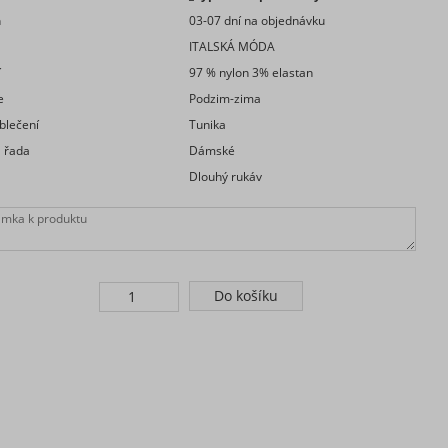
n
03-07 dní na objednávku
a
ITALSKÁ MÓDA
í
97 % nylon 3% elastan
e
Podzim-zima
blečení
Tunika
 řada
Dámské
Dlouhý rukáv