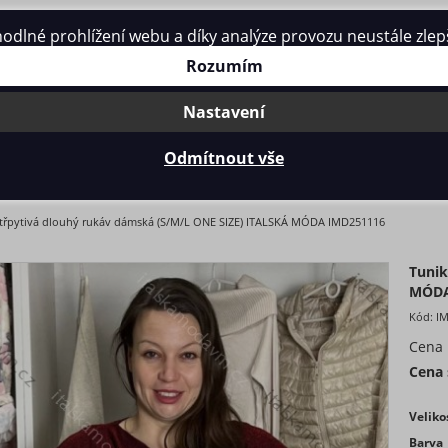
né prohlížení webu a díky analýze provozu neustále zlepšo
Kontakt
Rozumím
Nastavení
Odmítnout vše
YTIVÁ DLOUHÝ RUKÁV DÁMSKÁ (S/M/L ONE SIZE) ITALSKÁ MÓD
 třpytivá dlouhý rukáv dámská (S/M/L ONE SIZE) ITALSKÁ MÓDA IMD251116
Tunik
MÓDA
Kód:
I
Cena
Cena
Veliko
Barva