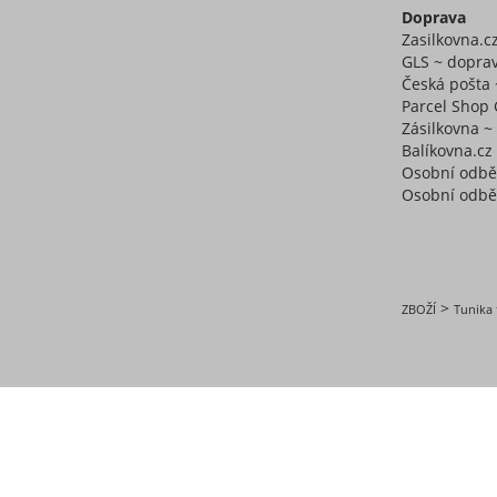
Doprava
Zasilkovna.c
GLS ~ doprav
Česká pošta 
Parcel Shop 
Zásilkovna 
Balíkovna.cz
Osobní odbě
Osobní odběr
>
ZBOŽÍ
Tunika