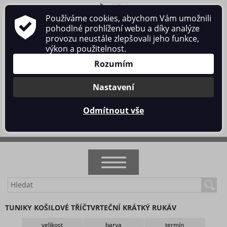
Používáme cookies, abychom Vám umožnili
O nás
Obchodní podmínky
Ochrana osobních údajů
pohodlné prohlížení webu a díky analýze
Kontakt
provozu neustále zlepšovali jeho funkce,
výkon a použitelnost.
Rozumím
Nastavení
Přihlásit se
/
Registrace
Odmítnout vše
0 ks / 0 Kč
NOVINKY
TUNIKY KOŠILOVÉ TŘÍČTVRTEČNÍ KRÁTKÝ RUKÁV
AKCE
velikost
barva
termín