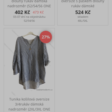
dlouhý rukáv dámská
oversize s páskem dlouhý
nadrozměr (52/54/56 ONE
rukáv dámské
SIZE) ITALSKá MóDA
(M/L/XL/2XL/3XL/4XL/5XL
402 Kč
524 Kč
473 Kč
IMBM24057
ONE SIZE) ITALSKÁ MÓDA
03-07 dní na objednávku
skladem
prsa 150cm, delka 85-
IMM23M20799/DU
52/54/56
4XL/5XL
95cm
Košile s netopýřími
rukávy Ideální na
každodenní nošení Košile
27
sedí na velikost
M/L/XL/2XL/3XL/4XL/5XL,
zaleží jaký styl nošení
zvolíte Rozměry: přes
prsa: 172 cm, boky: 160
cm, délka: 89 cm
Tunika košilová oversize
3/4rukáv dámská
nadrozměr (2XL/3XL ONE