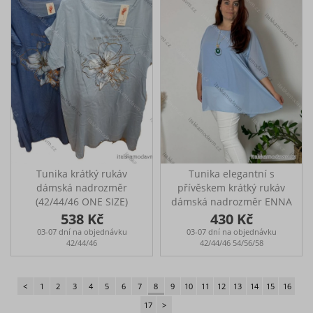
ukončeny mašlí Rozměry:
ukončeny mašlí Rozměry:
přes prsa: 190 cm cm,
přes prsa: 168-172 cm,
boky: 160-166 cm, délka:
boky: 170-178 cm, délka:
87cm Modelka Veronika
82 cm Modelka Veronika
na fotografiích má výšku
na fotografiích má výšku
170 cm a míry 109-85-
170 cm a míry 109-85-
115 (prsa-pas-boky).
115 (prsa-pas-boky).
Tunika krátký rukáv
Tunika elegantní s
dámská nadrozměr
přívěskem krátký rukáv
(42/44/46 ONE SIZE)
dámská nadrozměr ENNA
ITALSKÁ MÓDA
(54/56/58 ONE SIZE)
538 Kč
430 Kč
IMSM25036
ITALSKÁ MÓDA
03-07 dní na objednávku
03-07 dní na objednávku
IMSM25ENNA
42/44/46
42/44/46 54/56/58
Elegantní tunika s
přívěskem Ideální na
každodenní nošení, do
<
1
2
3
4
5
6
7
8
9
10
11
12
13
14
15
16
práce či speciální akce
17
>