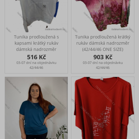
cm a míry 109-85-115
(prsa-pas-boky)
Tunika prodloužená s
Tunika prodloužená krátký
kapsami krátký rukáv
rukáv dámská nadrozměr
dámská nadrozměr
(42/44/46 ONE SIZE)
(42/44/46 ONE SIZE)
ITALSKÁ MÓDA
516 Kč
903 Kč
ITALSKÁ MÓDA
IMSM25063
03-07 dní na objednávku
03-07 dní na objednávku
IMSM25059
42/44/46
42/44/46