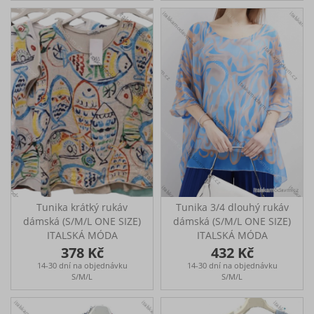
Tunika krátký rukáv
Tunika 3/4 dlouhý rukáv
dámská (S/M/L ONE SIZE)
dámská (S/M/L ONE SIZE)
ITALSKÁ MÓDA
ITALSKÁ MÓDA
IMPLI2500503
IMPLI254566
378 Kč
432 Kč
14-30 dní na objednávku
14-30 dní na objednávku
S/M/L
S/M/L