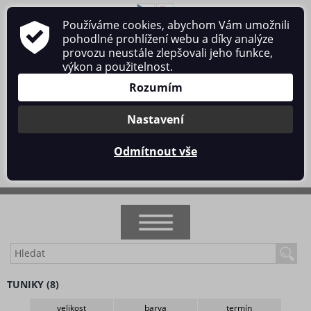
Používáme cookies, abychom Vám umožnili
O nás
Obchodní podmínky
Ochrana osobních údajů
pohodlné prohlížení webu a díky analýze
Kontakt
provozu neustále zlepšovali jeho funkce,
výkon a použitelnost.
Rozumím
Nastavení
Přihlásit se
/
Registrace
Odmítnout vše
0 ks / 0 Kč
NOVINKY
TUNIKY (8)
AKCE
velikost
barva
termín