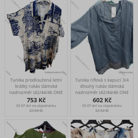
Tunika prodloužená letní
Tunika riflová s kapucí 3/4
krátký rukáv dámská
dlouhý rukáv dámská
nadrozměr (42/44/46 ONE
nadrozměr (42/44/46 ONE
SIZE) ITALSKÁ MÓDA
SIZE) ITALSKÁ MÓDA
753 Kč
602 Kč
IMSM25077
IMSM25068
03-07 dní na objednávku
03-07 dní na objednávku
42/44/46
42/44/46