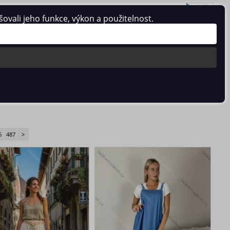
vali jeho funkce, výkon a použitelnost.
Přihlásit se
/
Registrace
0 ks / 0 Kč
6
487
>