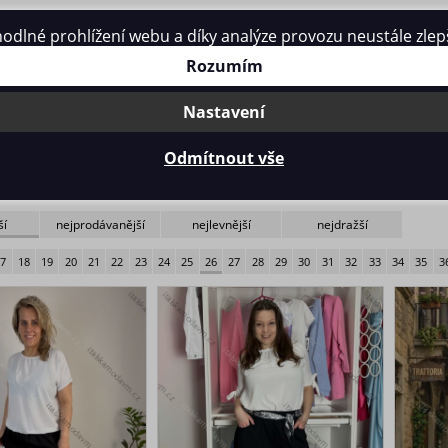
né prohlížení webu a díky analýze provozu neustále zlepšo
Kontakt
Rozumím
Nastavení
Odmítnout vše
ší
nejprodávanější
nejlevnější
nejdražší
17
18
19
20
21
22
23
24
25
26
27
28
29
30
31
32
33
34
35
3