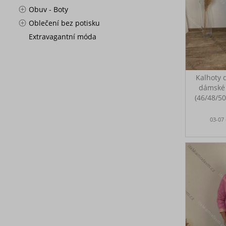
Obuv - Boty
Oblečení bez potisku
Extravagantní móda
Kalhoty 
dámské
(46/48/5
MÓDA
Volnočas
03-07
na gu
Rozměry
122 cm, 
celková 
od r