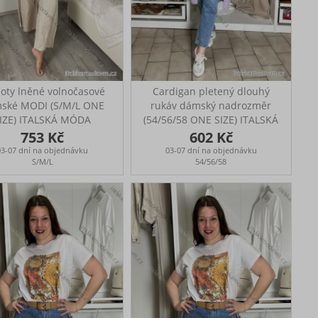
oty lněné volnočasové
Cardigan pletený dlouhý
ské MODI (S/M/L ONE
rukáv dámský nadrozměr
IZE) ITALSKÁ MÓDA
(54/56/58 ONE SIZE) ITALSKÁ
IMSM26001236
MÓDA IM42612
753 Kč
602 Kč
é, volnočasové kalhoty
Prsa 140cm, boky 140cm,
03-07 dní na objednávku
03-07 dní na objednávku
ní na každodenní nošení
délka 105cm
S/M/L
54/56/58
o práce V pase na gumu
ěry: pas: 72-106 cm,
ová délka: 97 cm, délka
d rozkroku: 68 cm