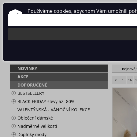
Používáme cookies, abychom Vám umožnili pohodl
O nás
Obchodní podmínky
Ochrana osobních údajů
WWW (26)
NOVINKY
nejnověj
AKCE
<
1
16
DOPORUČENÉ
BESTSELLERY
BLACK FRIDAY slevy až -80%
VALENTÝNSKÁ - VÁNOČNÍ KOLEKCE
Oblečení dámské
Nadměrné velikosti
Doplňky módy