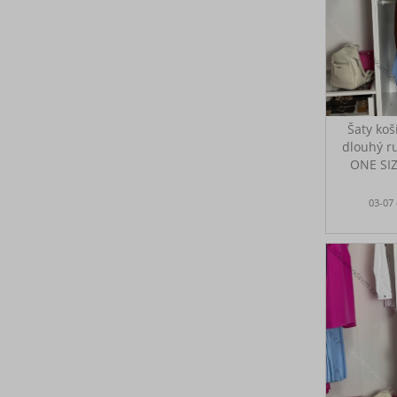
Šaty koš
dlouhý r
ONE SI
Stahovací
03-07
Ideální n
Rozměry: 
d