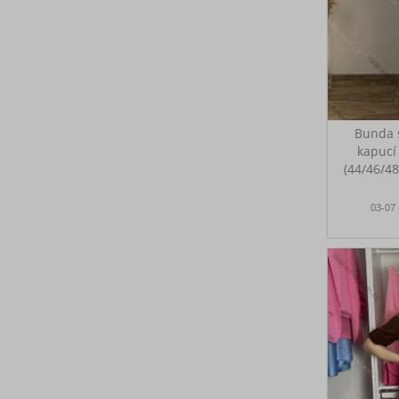
Bunda 
kapucí
(44/46/4
MÓD
Bunda s
03-07
kapucí 
velikost 
zboží: P
cm, bo