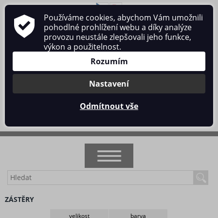
Používáme cookies, abychom Vám umožnili
O nás
Obchodní podmínky
Ochrana osobních údajů
pohodlné prohlížení webu a díky analýze
Kontakt
provozu neustále zlepšovali jeho funkce,
výkon a použitelnost.
Rozumím
Nastavení
Přihlásit se
/
Registrace
Odmítnout vše
0 ks / 0 Kč
NOVINKY
ZÁSTĚRY
AKCE
velikost
barva