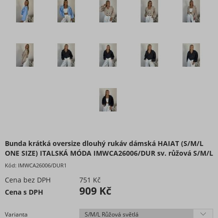
Extravagantní móda
Proužkovaná kolekce oblečení
Maskáčová kolekce oblečení
Soupravy
Overaly
Nadměrné velikosti
Doplňky módy
Obuv - Boty
Oblečení bez potisku
Extravagantní móda
Bunda krátká oversize dlouhý rukáv dámská HAIAT (S/M/L
ONE SIZE) ITALSKÁ MÓDA IMWCA26006/DUR sv. růžová S/M/L
Kód:
IMWCA26006/DUR1
Cena bez DPH
751 Kč
909 Kč
Cena s DPH
Varianta