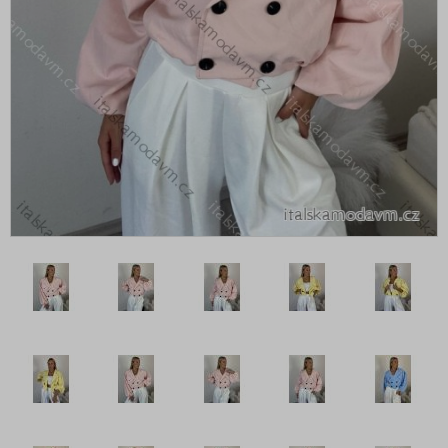
Kalhoty a džíny
Košile a halenky
Kraťasy a šortky
Mikiny a cardigany
Noční prádlo
Soupravy a overaly
Spodní a punčochové prádlo
Sukně
Svetry a cardigany
Šaty
Tepláky a legíny
Topy, trička, tuniky a tílka
Župany
Plavky
Vogue kolekce oblečení
Neonová kolekce oblečení