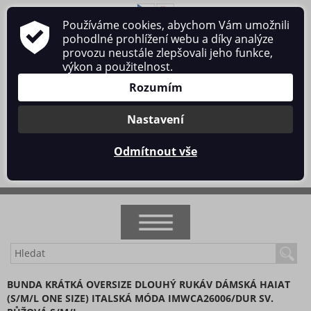
Používáme cookies, abychom Vám umožnili
O nás
Obchodní podmínky
Ochrana osobních údajů
pohodlné prohlížení webu a díky analýze
Kontakt
provozu neustále zlepšovali jeho funkce,
výkon a použitelnost.
Rozumím
Nastavení
Přihlásit se
/
Registrace
Odmítnout vše
0 ks / 0 Kč
NOVINKY
BUNDA KRÁTKÁ OVERSIZE DLOUHÝ RUKÁV DÁMSKÁ HAIAT
(S/M/L ONE SIZE) ITALSKÁ MÓDA IMWCA26006/DUR SV.
AKCE