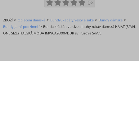
0×
>
>
>
>
ZBOŽÍ
Oblečení dámské
Bundy, kabáty,vesty a saka
Bundy dámské
>
Bundy jarní-podzimní
Bunda krátká oversize dlouhý rukáv dámská HAIAT (S/M/L
ONE SIZE) ITALSKÁ MÓDA IMWCA26006/DUR sv. růžová S/M/L