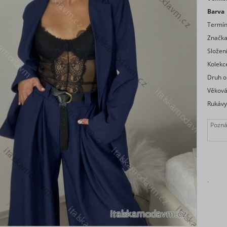
Barva
Termí
Značk
Složen
Kolekc
Druh o
Věková
Rukávy
.