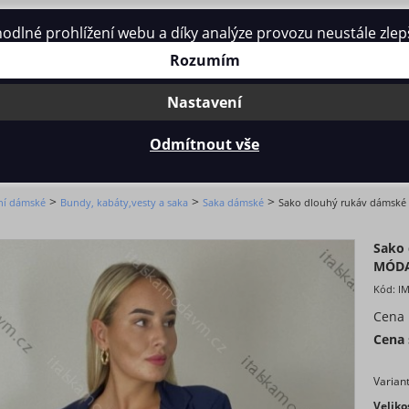
né prohlížení webu a díky analýze provozu neustále zlepšo
Kontakt
Rozumím
Nastavení
Odmítnout vše
Ý RUKÁV DÁMSKÉ FERA (S/M/L ONE SIZE) ITALSKÁ MÓDA IMPD
>
>
>
ní dámské
Bundy, kabáty,vesty a saka
Saka dámské
Sako dlouhý rukáv dámské
Sako 
MÓDA
Kód:
I
Cena
Cena
Varian
Veliko