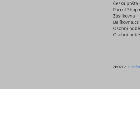
Česká pošta 
Parcel Shop 
Zásilkovna 
Balíkovna.cz
Osobní odbě
Osobní odběr
>
ZBOŽÍ
Obleče