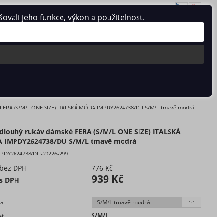
vali jeho funkce, výkon a použitelnost.
Přihlásit se
/
Registrace
0 ks / 0 Kč
Y2624738/DU S/M/L TMAVĚ MODRÁ
 FERA (S/M/L ONE SIZE) ITALSKÁ MÓDA IMPDY2624738/DU S/M/L tmavě modrá
dlouhý rukáv dámské FERA (S/M/L ONE SIZE) ITALSKÁ
 IMPDY2624738/DU S/M/L tmavě modrá
MPDY2624738/DU-20226-299
 bez DPH
776 Kč
939 Kč
 s DPH
ta
st
S/M/L