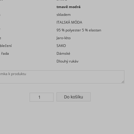
tmavě modrá
n
skladem
a
ITALSKÁ MÓDA
í
95 % polyester 5 % elastan
e
Jaro-léto
blečení
SAKO
 řada
Dámské
Dlouhý rukáv