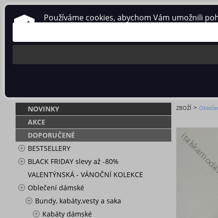
Používáme cookies, abychom Vám umožnili pohodl
O nás
Obchodní podmínky
Ochrana osobních údajů
SAKO DLOUH
>
NOVINKY
ZBOŽÍ
Obleče
AKCE
DOPORUČENÉ
BESTSELLERY
BLACK FRIDAY slevy až -80%
VALENTÝNSKÁ - VÁNOČNÍ KOLEKCE
Oblečení dámské
Bundy, kabáty,vesty a saka
Kabáty dámské