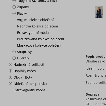
Topy, trička, tuniky a tílka
Župany
Plavky
Vogue kolekce oblečení
Neonová kolekce oblečení
Extravagantní móda
Proužkovaná kolekce oblečení
Maskáčová kolekce oblečení
Soupravy
Popis produ
Overaly
Dlouhé sako
Nadměrné velikosti
Ideální do p
Doplňky módy
Rozměry: pře
Obuv - Boty
Sedí do velik
Oblečení bez potisku
Extravagantní móda
Doprava
Zasilkovna.c
GLS ~ doprav