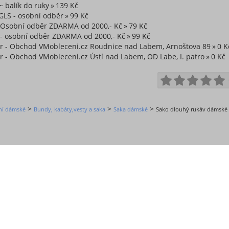
~ balík do ruky
139 Kč
GLS - osobní odběr
99 Kč
~ Osobní odběr ZDARMA od 2000,- Kč
79 Kč
 - osobní odběr ZDARMA od 2000,- Kč
99 Kč
r - Obchod VMobleceni.cz Roudnice nad Labem, Arnoštova 89
0 K
 - Obchod VMobleceni.cz Ústí nad Labem, OD Labe, I. patro
0 Kč
>
>
>
ní dámské
Bundy, kabáty,vesty a saka
Saka dámské
Sako dlouhý rukáv dámské