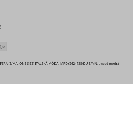
č
0×
 FERA (S/M/L ONE SIZE) ITALSKÁ MÓDA IMPDY2624738/DU S/M/L tmavě modrá