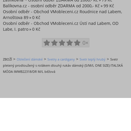
Balíkovna.cz - osobní odběr ZDARMA od 2000,- Kč
99 Kč
Osobní odběr - Obchod VMobleceni.cz Roudnice nad Labem,
Arnoštova 89
0 Kč
Osobní odběr - Obchod VMobleceni.cz Ústí nad Labem, OD
Labe, I. patro
0 Kč
0×
>
>
>
>
ZBOŽÍ
Oblečení dámské
Svetry a cardigany
Svetr teplý hrubý
Svetr
pletený prodloužený s rolákem dlouhý rukáv dámský (S/M/L ONE SIZE) ITALSKÁ
MÓDA IMWB22318/DR M/L béžová