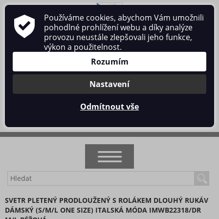
Používáme cookies, abychom Vám umožnili
O nás
Obchodní podmínky
Ochrana osobních údajů
pohodlné prohlížení webu a díky analýze
Kontakt
provozu neustále zlepšovali jeho funkce,
výkon a použitelnost.
Rozumím
Nastavení
Přihlásit se
/
Registrace
Odmítnout vše
0 ks / 0 Kč
NOVINKY
SVETR PLETENÝ PRODLOUŽENÝ S ROLÁKEM DLOUHÝ RUKÁV
DÁMSKÝ (S/M/L ONE SIZE) ITALSKÁ MÓDA IMWB22318/DR
AKCE