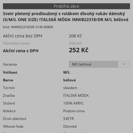
Neonová kolekce oblečení
Probíhá akce
Extravagantní móda
Svetr pletený prodloužený s rolákem dlouhý rukáv dámský
Proužkovaná kolekce oblečení
(S/M/L ONE SIZE) ITALSKÁ MÓDA IMWB22318/DR M/L béžová
Maskáčová kolekce oblečení
Kód:
IMWB22318/DR-3149-80868
Soupravy
Akční cena bez DPH
208 Kč
Overaly
Původní cena
504 Kč
252 Kč
Nadměrné velikosti
Akční cena s DPH
Doplňky módy
Varianta
Obuv - Boty
Velikost
M/L
Oblečení bez potisku
Barva
béžová
Extravagantní móda
Termín
skladem
Značka
ITALSKÁ MÓDA
Složení
100% AKRYL
Kolekce
Podzim-zima
Druh oblečení
SVETR
Věková řada
Dámské