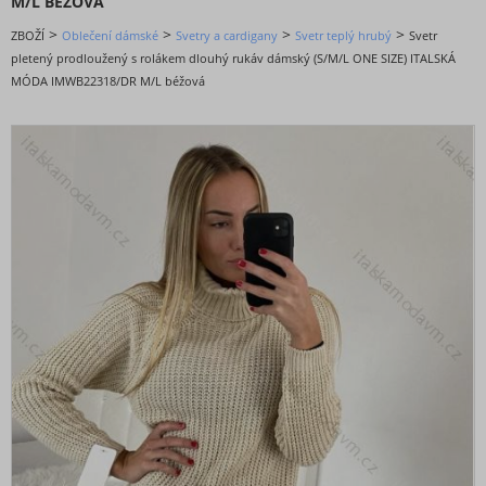
M/L BÉŽOVÁ
DOPORUČENÉ
>
>
>
>
ZBOŽÍ
Oblečení dámské
Svetry a cardigany
Svetr teplý hrubý
Svetr
BESTSELLERY
pletený prodloužený s rolákem dlouhý rukáv dámský (S/M/L ONE SIZE) ITALSKÁ
BLACK FRIDAY slevy až -80%
MÓDA IMWB22318/DR M/L béžová
VALENTÝNSKÁ - VÁNOČNÍ KOLEKCE
Oblečení dámské
Bundy, kabáty,vesty a saka
Kalhoty a džíny
Košile a halenky
Kraťasy a šortky
Mikiny a cardigany
Noční prádlo
Soupravy a overaly
Spodní a punčochové prádlo
Sukně
Svetry a cardigany
Svetr tenký
Cardigany pletené tenké jarní