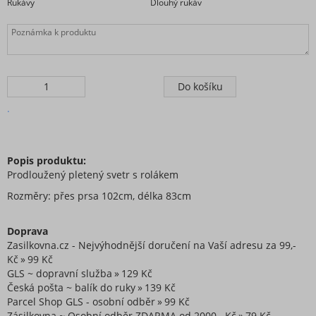
Rukávy
Dlouhý rukáv
.
Popis produktu:
Prodloužený pletený svetr s rolákem
Rozměry: přes prsa 102cm, délka 83cm
Doprava
Zasilkovna.cz - Nejvýhodnější doručení na Vaší adresu za 99,-
Kč
99 Kč
GLS ~ dopravní služba
129 Kč
Česká pošta ~ balík do ruky
139 Kč
Parcel Shop GLS - osobní odběr
99 Kč
Zásilkovna ~ Osobní odběr ZDARMA od 2000,- Kč
79 Kč