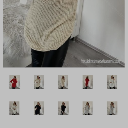
Svetr teplý hrubý
Cardigany--Bolerka
Cardigany pletené teplé
Ponča
Svetr prodloužený
Vesty
Svetr oversize
Pulóvry
Bolerko
Svetr s rolákem
Šaty
Tepláky a legíny
Topy, trička, tuniky a tílka
Župany
Plavky
Vogue kolekce oblečení