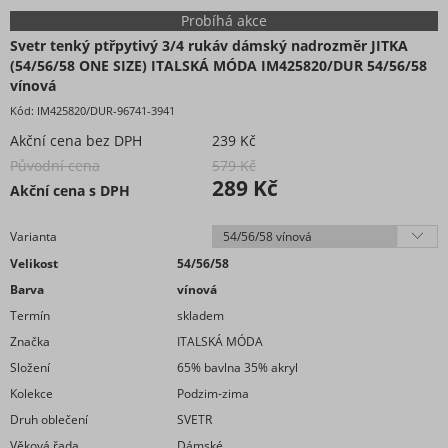
Neonová kolekce oblečení
Probíhá akce
Extravagantní móda
Svetr tenký ptřpytivý 3/4 rukáv dámský nadrozměr JITKA
Proužkovaná kolekce oblečení
(54/56/58 ONE SIZE) ITALSKÁ MÓDA IM425820/DUR 54/56/58
Maskáčová kolekce oblečení
vínová
Soupravy
Kód:
IM425820/DUR-96741-3941
Overaly
Akční cena bez DPH
239 Kč
Nadměrné velikosti
Původní cena
579 Kč
289 Kč
Akční cena s DPH
Doplňky módy
Obuv - Boty
Varianta
Oblečení bez potisku
Velikost
54/56/58
Extravagantní móda
Barva
vínová
Termín
skladem
Značka
ITALSKÁ MÓDA
Složení
65% bavlna 35% akryl
Kolekce
Podzim-zima
Druh oblečení
SVETR
Věková řada
Dámské