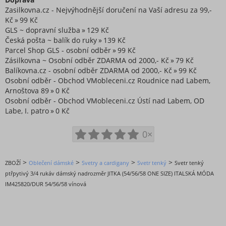
Zasilkovna.cz - Nejvýhodnější doručení na Vaší adresu za 99,-
Kč
99 Kč
GLS ~ dopravní služba
129 Kč
Česká pošta ~ balík do ruky
139 Kč
Parcel Shop GLS - osobní odběr
99 Kč
Zásilkovna ~ Osobní odběr ZDARMA od 2000,- Kč
79 Kč
Balíkovna.cz - osobní odběr ZDARMA od 2000,- Kč
99 Kč
Osobní odběr - Obchod VMobleceni.cz Roudnice nad Labem,
Arnoštova 89
0 Kč
Osobní odběr - Obchod VMobleceni.cz Ústí nad Labem, OD
Labe, I. patro
0 Kč
0×
>
>
>
>
ZBOŽÍ
Oblečení dámské
Svetry a cardigany
Svetr tenký
Svetr tenký
ptřpytivý 3/4 rukáv dámský nadrozměr JITKA (54/56/58 ONE SIZE) ITALSKÁ MÓDA
IM425820/DUR 54/56/58 vínová