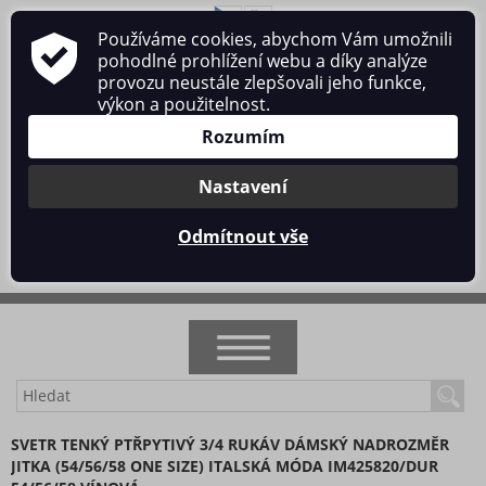
Používáme cookies, abychom Vám umožnili
O nás
Obchodní podmínky
Ochrana osobních údajů
pohodlné prohlížení webu a díky analýze
Kontakt
provozu neustále zlepšovali jeho funkce,
výkon a použitelnost.
Rozumím
Nastavení
Přihlásit se
/
Registrace
Odmítnout vše
0 ks / 0 Kč
NOVINKY
SVETR TENKÝ PTŘPYTIVÝ 3/4 RUKÁV DÁMSKÝ NADROZMĚR
JITKA (54/56/58 ONE SIZE) ITALSKÁ MÓDA IM425820/DUR
AKCE