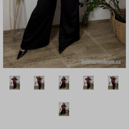
Svetr teplý hrubý
Cardigany--Bolerka
Cardigany pletené teplé
Ponča
Svetr prodloužený
Vesty
Svetr oversize
Pulóvry
Bolerko
Svetr s rolákem
Šaty
Tepláky a legíny
Topy, trička, tuniky a tílka
Župany
Plavky
Vogue kolekce oblečení