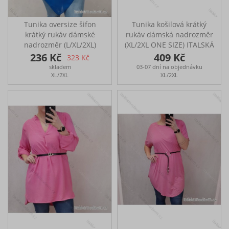
Tunika oversize šifon
Tunika košilová krátký
krátký rukáv dámské
rukáv dámská nadrozměr
nadrozměr (L/XL/2XL)
(XL/2XL ONE SIZE) ITALSKÁ
ITALSKÁ MÓDA
MÓDA IMJ22006
236 Kč
409 Kč
323 Kč
IM422CYRKL/DR
Košile s krátkým rukávem
skladem
03-07 dní na objednávku
Tunika s krátkým
Rozměry: přes prsa: 126
XL/2XL
XL/2XL
rukávem s řetízkem
cm, boky: 114 cm, délka:
Rozměry: přes prsa: 120
87 cm
cm, boky: 116 cm, délka:
80 cm