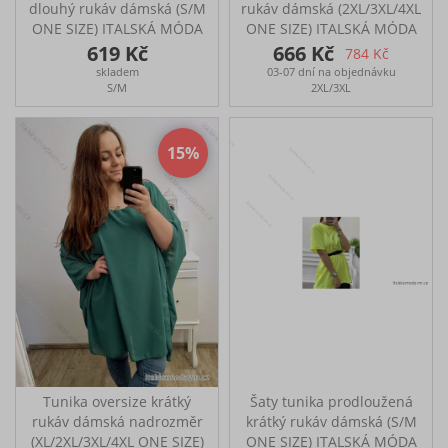
dlouhý rukáv dámská (S/M
rukáv dámská (2XL/3XL/4XL
ONE SIZE) ITALSKÁ MÓDA
ONE SIZE) ITALSKÁ MÓDA
IMPGM2323110/DU
IMB23SMILE
619 Kč
666 Kč
784 Kč
Elegantní šifonová
Tunika s krátkým
skladem
03-07 dní na objednávku
halenka vpředu se zlatým
rukávem ideální na
S/M
2XL/3XL
řetízkem. Součástí je šál
každodenní nošení
Rozměry: přes prsa
Rozměry: přes prsa: 134
104cm, pas 110cm, délka
cm, boky: 132 cm, délka:
15
52/62cm
101 cm
Tunika oversize krátký
Šaty tunika prodloužená
rukáv dámská nadrozměr
krátký rukáv dámská (S/M
(XL/2XL/3XL/4XL ONE SIZE)
ONE SIZE) ITALSKÁ MÓDA