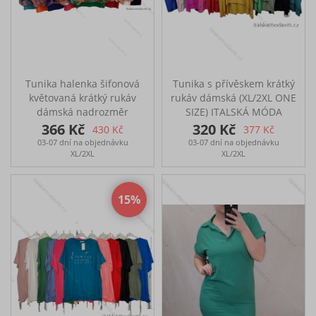
Tunika halenka šifonová
Tunika s přívěskem krátký
květovaná krátký rukáv
rukáv dámská (XL/2XL ONE
dámská nadrozměr
SIZE) ITALSKÁ MÓDA
(L/XL/2XL ONE SIZE)
IM422817
366 Kč
320 Kč
430 Kč
377 Kč
ITALSKÁ MÓDA IM422600
03-07 dní na objednávku
03-07 dní na objednávku
XL/2XL
XL/2XL
15