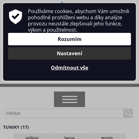
Používáme cookies, abychom Vám umožnili
O nás
Obchodní podmínky
Ochrana osobních údajů
pohodlné prohlížení webu a díky analýze
Kontakt
provozu neustále zlepšovali jeho funkce,
výkon a použitelnost.
Rozumím
Nastavení
Přihlásit se
/
Registrace
Odmítnout vše
0 ks / 0 Kč
NOVINKY
TUNIKY (17)
AKCE
velikost
barva
termín