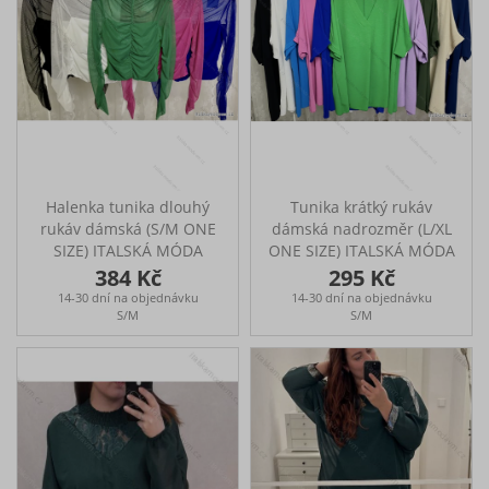
Halenka tunika dlouhý
Tunika krátký rukáv
rukáv dámská (S/M ONE
dámská nadrozměr (L/XL
SIZE) ITALSKÁ MÓDA
ONE SIZE) ITALSKÁ MÓDA
IMPLP2326697065
IMPLP2328080050
384 Kč
295 Kč
14-30 dní na objednávku
14-30 dní na objednávku
S/M
S/M