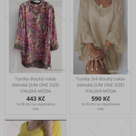
Tunika dlouhý rukáv
Tunika 3/4 dlouhý rukáv
dámská (S/M ONE SIZE)
dámská (S/M ONE SIZE)
ITALSKÁ MÓDA
ITALSKÁ MÓDA
IMPMG237770
IMPMG233246lino
443 Kč
590 Kč
14-30 dní na objednávku
14-30 dní na objednávku
S/M
S/M