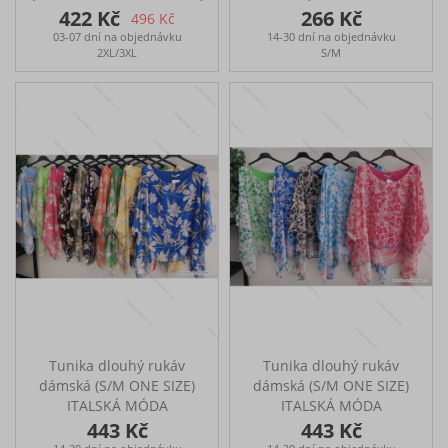
ITALSKÁ MÓDA
IMPMG236836
422 Kč
266 Kč
496 Kč
IMBM23FATI
03-07 dní na objednávku
14-30 dní na objednávku
Tunika s krátkým
2XL/3XL
S/M
rukávem Ideální na
každodenní nošení nebo
jiné příležitosti Lze tuniku
nosit i jako šaty, zaleží
jaký styl nošení zvolíte
Rozměry: měřena
spodnička přes prsa: 120-
140 cm, boky: 120-144
cm, délka: měřena horní
část: 94 cm
Tunika dlouhý rukáv
Tunika dlouhý rukáv
dámská (S/M ONE SIZE)
dámská (S/M ONE SIZE)
ITALSKÁ MÓDA
ITALSKÁ MÓDA
IMPMG239413c
IMPMG239413
443 Kč
443 Kč