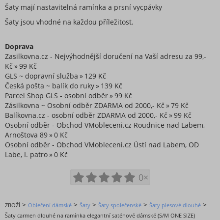
Šaty mají nastavitelná ramínka a prsní vycpávky
Šaty jsou vhodné na každou příležitost.
Doprava
Zasilkovna.cz - Nejvýhodnější doručení na Vaší adresu za 99,-
Kč
99 Kč
GLS ~ dopravní služba
129 Kč
Česká pošta ~ balík do ruky
139 Kč
Parcel Shop GLS - osobní odběr
99 Kč
Zásilkovna ~ Osobní odběr ZDARMA od 2000,- Kč
79 Kč
Balíkovna.cz - osobní odběr ZDARMA od 2000,- Kč
99 Kč
Osobní odběr - Obchod VMobleceni.cz Roudnice nad Labem,
Arnoštova 89
0 Kč
Osobní odběr - Obchod VMobleceni.cz Ústí nad Labem, OD
Labe, I. patro
0 Kč
0×
>
>
>
>
>
ZBOŽÍ
Oblečení dámské
Šaty
Šaty společenské
Šaty plesové dlouhé
Šaty carmen dlouhé na ramínka elegantní saténové dámské (S/M ONE SIZE)