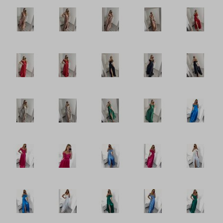
Doplňky módy
Obuv - Boty
Oblečení bez potisku
Extravagantní móda