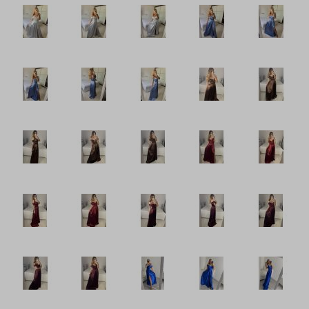
Šaty volnočasové
Šaty volnočasové
Zástěry
Šaty teplé volnočasové
Šaty letní volnočasové
Tepláky a legíny
Topy, trička, tuniky a tílka
Župany
Plavky
Vogue kolekce oblečení
Neonová kolekce oblečení
Extravagantní móda
Proužkovaná kolekce oblečení
Maskáčová kolekce oblečení
Soupravy
Overaly
Nadměrné velikosti