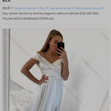
BÍLÁ
DOPORUČENÉ
>
>
>
>
>
ZBOŽÍ
Oblečení dámské
Šaty
Šaty společenské
Šaty plesové dlouhé
BESTSELLERY
Šaty carmen dlouhé na ramínka elegantní saténové dámské (S/M ONE SIZE)
BLACK FRIDAY slevy až -80%
ITALSKÁ MÓDA IMPBB22B22735/DR bílá
VALENTÝNSKÁ - VÁNOČNÍ KOLEKCE
Oblečení dámské
Bundy, kabáty,vesty a saka
Kalhoty a džíny
Košile a halenky
Kraťasy a šortky
Mikiny a cardigany
Noční prádlo
Soupravy a overaly
Spodní a punčochové prádlo
Sukně
Svetry a cardigany
Šaty
Šaty bez rukávu