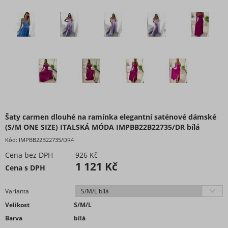
Šaty carmen dlouhé na ramínka elegantní saténové dámské
(S/M ONE SIZE) ITALSKÁ MÓDA IMPBB22B22735/DR bílá
Kód:
IMPBB22B22735/DR4
Cena bez DPH
926 Kč
1 121 Kč
Cena s DPH
Varianta
Velikost
S/M/L
Barva
bílá