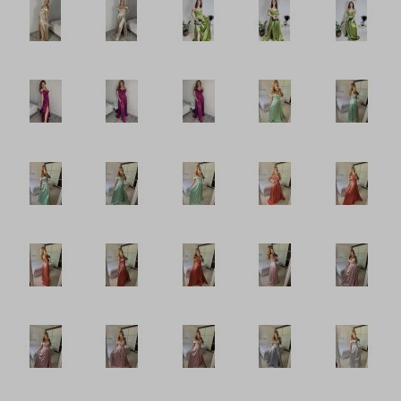
Šaty plátěné
Šaty pletené a úpletové
Šaty pouzdrové
Šaty riflové
Šaty romantické
Šaty sametové
Šaty saténové
Šaty šifonové
Šaty Silvestrovské
Šaty společenské
Šaty plesové krátké
Šaty plesové dlouhé
Šaty pro družičky
Šaty maturitní
Šaty svatební
Šaty sportovní
Šaty Vánoční