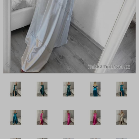
Šaty boho
Šaty carmen přes prsa
Šaty dlouhé maxi
Šaty do kanceláře
Šaty elegantní
Šaty extravagantní
Šaty flitrové
Šaty jarní
Šaty košilové
Šaty koženkové
Šaty krátké - minišaty
Šaty maxi dlouhé
Šaty mikinové
Šaty na ramínkách
Šaty nadrozměrné XXL+ pro Boubelky
Šaty nadrozměrné XXL+ pro Boubelky