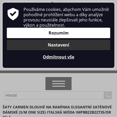
Používáme cookies, abychom Vám umožnili
O nás
Obchodní podmínky
Ochrana osobních údajů
pohodlné prohlížení webu a díky analýze
Kontakt
provozu neustále zlepšovali jeho funkce,
výkon a použitelnost.
Rozumím
Nastavení
Přihlásit se
/
Registrace
Odmítnout vše
0 ks / 0 Kč
NOVINKY
ŠATY CARMEN DLOUHÉ NA RAMÍNKA ELEGANTNÍ SATÉNOVÉ
DÁMSKÉ (S/M ONE SIZE) ITALSKÁ MÓDA IMPBB22B22735/DR
AKCE