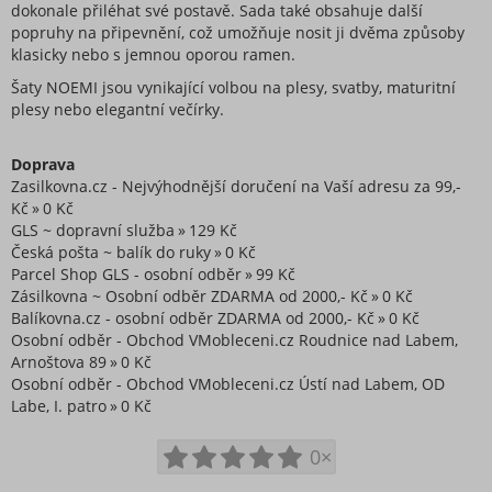
dokonale přiléhat své postavě. Sada také obsahuje další
Tepláky a legíny
popruhy na připevnění, což umožňuje nosit ji dvěma způsoby
Topy, trička, tuniky a tílka
klasicky nebo s jemnou oporou ramen.
Župany
Šaty NOEMI jsou vynikající volbou na plesy, svatby, maturitní
Plavky
plesy nebo elegantní večírky.
Vogue kolekce oblečení
Doprava
Neonová kolekce oblečení
Zasilkovna.cz - Nejvýhodnější doručení na Vaší adresu za 99,-
Extravagantní móda
Kč
0 Kč
Proužkovaná kolekce oblečení
GLS ~ dopravní služba
129 Kč
Česká pošta ~ balík do ruky
0 Kč
Maskáčová kolekce oblečení
Parcel Shop GLS - osobní odběr
99 Kč
Soupravy
Zásilkovna ~ Osobní odběr ZDARMA od 2000,- Kč
0 Kč
Overaly
Balíkovna.cz - osobní odběr ZDARMA od 2000,- Kč
0 Kč
Osobní odběr - Obchod VMobleceni.cz Roudnice nad Labem,
Nadměrné velikosti
Arnoštova 89
0 Kč
Doplňky módy
Osobní odběr - Obchod VMobleceni.cz Ústí nad Labem, OD
Obuv - Boty
Labe, I. patro
0 Kč
Oblečení bez potisku
0×
Extravagantní móda