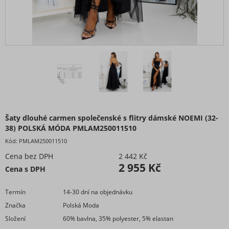
Šaty boho
Šaty carmen přes prsa
Šaty dlouhé maxi
Šaty do kanceláře
Šaty elegantní
Šaty extravagantní
Šaty flitrové
Šaty jarní
Šaty dlouhé carmen společenské s flitry dámské NOEMI (32-
Šaty košilové
38) POLSKÁ MÓDA PMLAM250011510
Šaty koženkové
Kód:
PMLAM250011510
Šaty krátké - minišaty
Cena bez DPH
2 442 Kč
Šaty maxi dlouhé
2 955 Kč
Cena s DPH
Šaty mikinové
Šaty na ramínkách
Termín
14-30 dní na objednávku
Šaty nadrozměrné XXL+ pro Boubelky
Značka
Polská Moda
Šaty nadrozměrné XXL+ pro Boubelky
Složení
60% bavlna, 35% polyester, 5% elastan