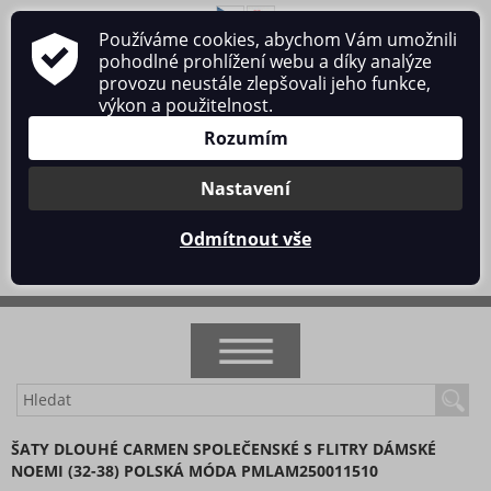
Používáme cookies, abychom Vám umožnili
O nás
Obchodní podmínky
Ochrana osobních údajů
pohodlné prohlížení webu a díky analýze
Kontakt
provozu neustále zlepšovali jeho funkce,
výkon a použitelnost.
Rozumím
Nastavení
Přihlásit se
/
Registrace
Odmítnout vše
0 ks / 0 Kč
NOVINKY
ŠATY DLOUHÉ CARMEN SPOLEČENSKÉ S FLITRY DÁMSKÉ
NOEMI (32-38) POLSKÁ MÓDA PMLAM250011510
AKCE