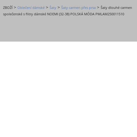
>
>
>
>
ZBOŽÍ
Oblečení dámské
Šaty
Šaty carmen přes prsa
Šaty dlouhé carmen
společenské s flitry dámské NOEMI (32-38) POLSKÁ MÓDA PMLAM250011510