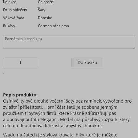
Šaty plátěné
Kolekce
Celoroční
Šaty pletené a úpletové
Druh oblečení
Šaty
Šaty pouzdrové
Věková řada
Dámské
Rukávy
Carmen přes prsa
Šaty riflové
Šaty romantické
Šaty sametové
Šaty saténové
Šaty šifonové
Šaty Silvestrovské
.
Šaty společenské
Šaty sportovní
Šaty Vánoční
Popis produktu:
Oslnivé, tylové dlouhé večerní šaty bez ramínek, vytvořené pro
Šaty volnočasové
zvláštní příležitosti. Horní část šatů je zdobena jemným
Šaty volnočasové
proužkem třpytivých flitrů, které krásně zdůrazňují pas
Zástěry
a dodávají outfitu eleganci. Model má působivý rozpark, který
celému dílu dodává lehkost a smyslný charakter.
Šaty teplé volnočasové
Šaty letní volnočasové
Vzadu na šatech je stylová kravata, díky které je můžete