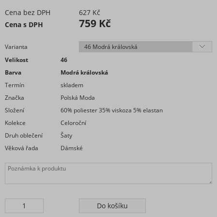
Šaty plátěné
Cena bez DPH
627 Kč
Šaty pletené a úpletové
759 Kč
Cena s DPH
Šaty pouzdrové
Šaty riflové
Varianta
Šaty romantické
Velikost
46
Šaty sametové
Barva
Modrá královská
Šaty saténové
Termín
skladem
Šaty šifonové
Značka
Polská Moda
Šaty Silvestrovské
Složení
60% poliester 35% viskoza 5% elastan
Šaty společenské
Kolekce
Celoroční
Šaty sportovní
Druh oblečení
Šaty
Šaty Vánoční
Věková řada
Dámské
Šaty volnočasové
Šaty volnočasové
Šaty volnočasové krátký rukáv
Šaty volnočasové krátký rukáv
Šaty volnočasové dlouhý rukáv