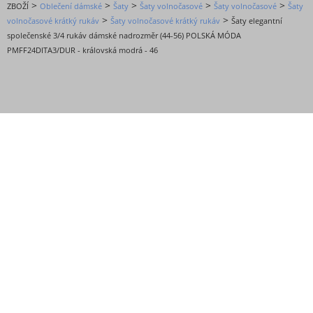
>
>
>
>
>
ZBOŽÍ
Oblečení dámské
Šaty
Šaty volnočasové
Šaty volnočasové
Šaty
>
>
volnočasové krátký rukáv
Šaty volnočasové krátký rukáv
Šaty elegantní
společenské 3/4 rukáv dámské nadrozměr (44-56) POLSKÁ MÓDA
PMFF24DITA3/DUR - královská modrá - 46