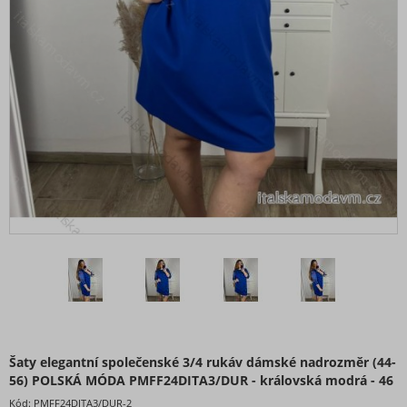
Šaty boho
Šaty carmen přes prsa
Šaty dlouhé maxi
Šaty do kanceláře
Šaty elegantní
Šaty extravagantní
Šaty flitrové
Šaty jarní
Šaty košilové
Šaty koženkové
Šaty krátké - minišaty
Šaty maxi dlouhé
Šaty mikinové
Šaty na ramínkách
Šaty nadrozměrné XXL+ pro Boubelky
Šaty elegantní společenské 3/4 rukáv dámské nadrozměr (44-
56) POLSKÁ MÓDA PMFF24DITA3/DUR - královská modrá - 46
Šaty nadrozměrné XXL+ pro Boubelky
Kód:
PMFF24DITA3/DUR-2