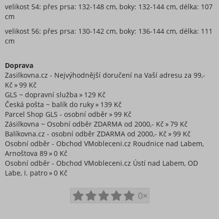
velikost 54: přes prsa: 132-148 cm, boky: 132-144 cm, délka: 107
Plavky
cm
Vogue kolekce oblečení
velikost 56: přes prsa: 130-142 cm, boky: 136-144 cm, délka: 111
Neonová kolekce oblečení
cm
Extravagantní móda
Proužkovaná kolekce oblečení
Doprava
Zasilkovna.cz - Nejvýhodnější doručení na Vaší adresu za 99,-
Maskáčová kolekce oblečení
Kč
99 Kč
Soupravy
GLS ~ dopravní služba
129 Kč
Česká pošta ~ balík do ruky
139 Kč
Overaly
Parcel Shop GLS - osobní odběr
99 Kč
Nadměrné velikosti
Zásilkovna ~ Osobní odběr ZDARMA od 2000,- Kč
79 Kč
Doplňky módy
Balíkovna.cz - osobní odběr ZDARMA od 2000,- Kč
99 Kč
Osobní odběr - Obchod VMobleceni.cz Roudnice nad Labem,
Obuv - Boty
Arnoštova 89
0 Kč
Oblečení bez potisku
Osobní odběr - Obchod VMobleceni.cz Ústí nad Labem, OD
Extravagantní móda
Labe, I. patro
0 Kč
0×