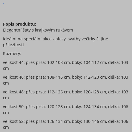
.
Šaty volnočasové dlouhý rukáv
Šaty klasik krátký rukáv
Šaty oversize krátký rukáv
Popis produktu:
Šaty teplé dlouhý rukáv
Elegantní šaty s krajkovým rukávem
Šaty teplé dlouhý rukáv
Ideální na speciální akce - plesy, svatby večírky či jiné
Šaty lněné fáčové
příležitosti
Šaty klasik dlouhý rukáv
Rozměry:
Šaty těhotenské volnější
velikost 44: přes prsa: 102-108 cm, boky: 104-112 cm, délka: 103
Šaty letní a plážové
cm
Šaty exclusive volnočasové
velikost 46: přes prsa: 108-116 cm, boky: 112-120 cm, délka: 103
cm
Šaty oversize dlouhý rukáv
Zástěry
velikost 48: přes prsa: 112-126 cm, boky: 120-128 cm, délka: 103
cm
Šaty teplé volnočasové
velikost 50: přes prsa: 120-128 cm, boky: 124-134 cm, délka: 106
Šaty letní volnočasové
cm
Tepláky a legíny
velikost 52: přes prsa: 126-134 cm, boky: 130-146 cm, délka: 106
Topy, trička, tuniky a tílka
cm
Župany