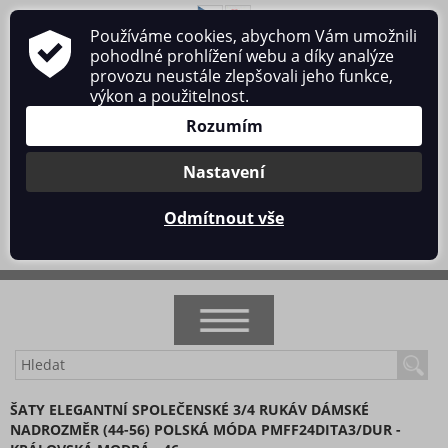
Používáme cookies, abychom Vám umožnili
O nás
Obchodní podmínky
Ochrana osobních údajů
pohodlné prohlížení webu a díky analýze
Kontakt
provozu neustále zlepšovali jeho funkce,
výkon a použitelnost.
Rozumím
Nastavení
Přihlásit se
/
Registrace
Odmítnout vše
0 ks / 0 Kč
NOVINKY
ŠATY ELEGANTNÍ SPOLEČENSKÉ 3/4 RUKÁV DÁMSKÉ
NADROZMĚR (44-56) POLSKÁ MÓDA PMFF24DITA3/DUR -
AKCE