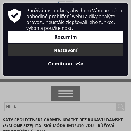
Používáme cookies, abychom Vám umožnili
O nás
Obchodní podmínky
Ochrana osobních údajů
pohodlné prohlížení webu a díky analýze
Kontakt
provozu neustále zlepšovali jeho funkce,
výkon a použitelnost.
Rozumím
Nastavení
Přihlásit se
/
Registrace
Odmítnout vše
0 ks / 0 Kč
NOVINKY
ŠATY SPOLEČENSKÉ CARMEN KRÁTKÉ BEZ RUKÁVU DÁMSKÉ
(S/M ONE SIZE) ITALSKÁ MÓDA IM324301/DU - RŮŽOVÁ
AKCE