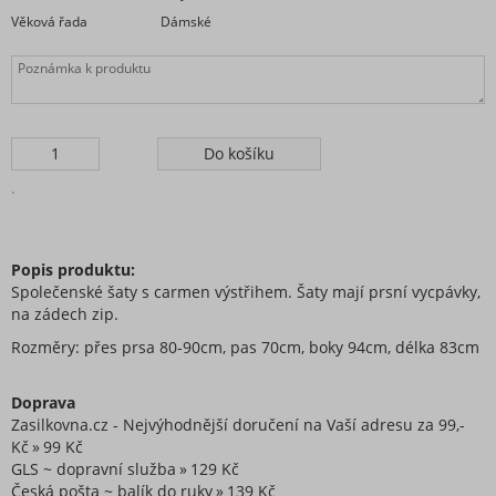
Tepláky a legíny
Věková řada
Dámské
Topy, trička, tuniky a tílka
Župany
Plavky
Vogue kolekce oblečení
Neonová kolekce oblečení
.
Extravagantní móda
Proužkovaná kolekce oblečení
Maskáčová kolekce oblečení
Popis produktu:
Soupravy
Společenské šaty s carmen výstřihem. Šaty mají prsní vycpávky,
na zádech zip.
Overaly
Nadměrné velikosti
Rozměry: přes prsa 80-90cm, pas 70cm, boky 94cm, délka 83cm
Doplňky módy
Doprava
Obuv - Boty
Zasilkovna.cz - Nejvýhodnější doručení na Vaší adresu za 99,-
Oblečení bez potisku
Kč
99 Kč
Extravagantní móda
GLS ~ dopravní služba
129 Kč
Česká pošta ~ balík do ruky
139 Kč