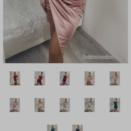
Šaty boho
Šaty carmen přes prsa
Šaty dlouhé maxi
Šaty do kanceláře
Šaty elegantní
Šaty extravagantní
Šaty flitrové
Šaty jarní
Šaty košilové
Šaty koženkové
Šaty krátké - minišaty
Šaty maxi dlouhé
Šaty mikinové
Šaty na ramínkách
Šaty nadrozměrné XXL+ pro Boubelky
Šaty nadrozměrné XXL+ pro Boubelky