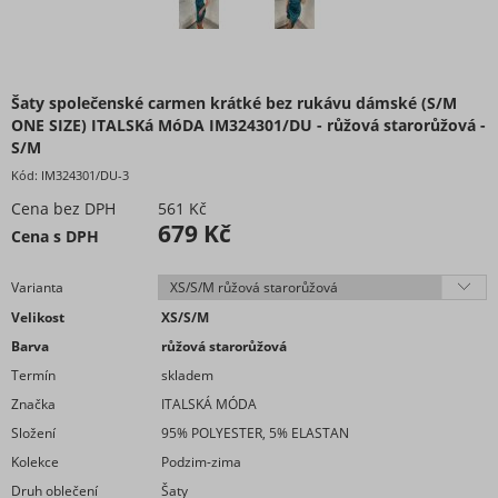
Šaty plátěné
Šaty pletené a úpletové
Šaty pouzdrové
Šaty riflové
Šaty společenské carmen krátké bez rukávu dámské (S/M
Šaty romantické
ONE SIZE) ITALSKá MóDA IM324301/DU - růžová starorůžová -
S/M
Šaty sametové
Kód:
IM324301/DU-3
Šaty saténové
Cena bez DPH
561 Kč
Šaty šifonové
679 Kč
Cena s DPH
Šaty Silvestrovské
Šaty společenské
Varianta
Šaty sportovní
Velikost
XS/S/M
Šaty Vánoční
Barva
růžová starorůžová
Šaty volnočasové
Termín
skladem
Šaty volnočasové
Značka
ITALSKÁ MÓDA
Zástěry
Složení
95% POLYESTER, 5% ELASTAN
Šaty teplé volnočasové
Kolekce
Podzim-zima
Šaty letní volnočasové
Druh oblečení
Šaty