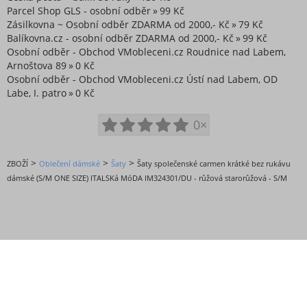
Parcel Shop GLS - osobní odběr
99 Kč
Zásilkovna ~ Osobní odběr ZDARMA od 2000,- Kč
79 Kč
Balíkovna.cz - osobní odběr ZDARMA od 2000,- Kč
99 Kč
Osobní odběr - Obchod VMobleceni.cz Roudnice nad Labem,
Arnoštova 89
0 Kč
Osobní odběr - Obchod VMobleceni.cz Ústí nad Labem, OD
Labe, I. patro
0 Kč
0×
>
>
>
ZBOŽÍ
Oblečení dámské
Šaty
Šaty společenské carmen krátké bez rukávu
dámské (S/M ONE SIZE) ITALSKá MóDA IM324301/DU - růžová starorůžová - S/M