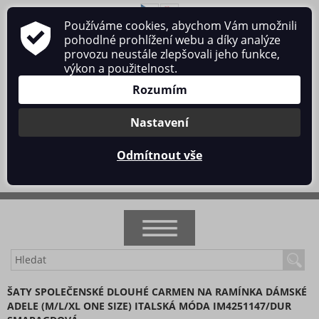
Používáme cookies, abychom Vám umožnili
O nás
Obchodní podmínky
Ochrana osobních údajů
pohodlné prohlížení webu a díky analýze
Kontakt
provozu neustále zlepšovali jeho funkce,
výkon a použitelnost.
Rozumím
Nastavení
Přihlásit se
/
Registrace
Odmítnout vše
0 ks / 0 Kč
NOVINKY
ŠATY SPOLEČENSKÉ DLOUHÉ CARMEN NA RAMÍNKA DÁMSKÉ
ADELE (M/L/XL ONE SIZE) ITALSKÁ MÓDA IM4251147/DUR
AKCE