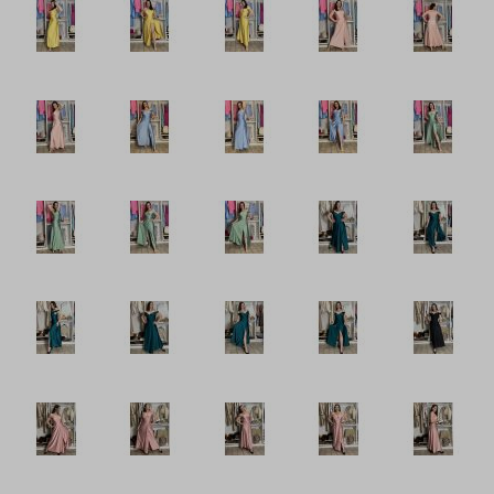
Šaty plátěné
Šaty pletené a úpletové
Šaty pouzdrové
Šaty riflové
Šaty romantické
Šaty sametové
Šaty saténové
Šaty šifonové
Šaty Silvestrovské
Šaty společenské
Šaty plesové krátké
Šaty plesové dlouhé
Šaty pro družičky
Šaty maturitní
Šaty svatební
Šaty sportovní
Šaty Vánoční