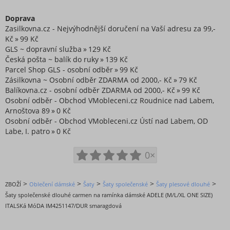
Doprava
Zasilkovna.cz - Nejvýhodnější doručení na Vaší adresu za 99,-
Kč
99 Kč
GLS ~ dopravní služba
129 Kč
Česká pošta ~ balík do ruky
139 Kč
Parcel Shop GLS - osobní odběr
99 Kč
Zásilkovna ~ Osobní odběr ZDARMA od 2000,- Kč
79 Kč
Balíkovna.cz - osobní odběr ZDARMA od 2000,- Kč
99 Kč
Osobní odběr - Obchod VMobleceni.cz Roudnice nad Labem,
Arnoštova 89
0 Kč
Osobní odběr - Obchod VMobleceni.cz Ústí nad Labem, OD
Labe, I. patro
0 Kč
0×
>
>
>
>
>
ZBOŽÍ
Oblečení dámské
Šaty
Šaty společenské
Šaty plesové dlouhé
Šaty společenské dlouhé carmen na ramínka dámské ADELE (M/L/XL ONE SIZE)
ITALSKá MóDA IM4251147/DUR smaragdová