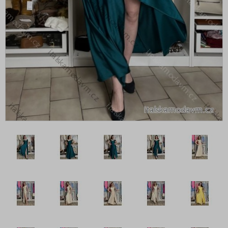
Šaty boho
Šaty carmen přes prsa
Šaty dlouhé maxi
Šaty do kanceláře
Šaty elegantní
Šaty extravagantní
Šaty flitrové
Šaty jarní
Šaty košilové
Šaty koženkové
Šaty krátké - minišaty
Šaty maxi dlouhé
Šaty mikinové
Šaty na ramínkách
Šaty nadrozměrné XXL+ pro Boubelky
Šaty nadrozměrné XXL+ pro Boubelky