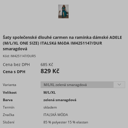
Doplňky módy
Obuv - Boty
Oblečení bez potisku
Extravagantní móda
Šaty společenské dlouhé carmen na ramínka dámské ADELE
(M/L/XL ONE SIZE) ITALSKá MóDA IM4251147/DUR
smaragdová
Kód:
IM4251147/DUR5
Cena bez DPH
685 Kč
829 Kč
Cena s DPH
Varianta
Velikost
M/L/XL
Barva
zelená smaragdová
Termín
skladem
Značka
ITALSKÁ MÓDA
Složení
85 % polyester 15 % elastan