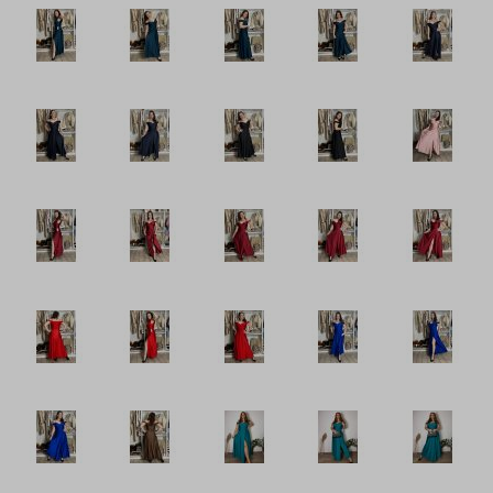
Šaty volnočasové
Šaty volnočasové
Zástěry
Šaty teplé volnočasové
Šaty letní volnočasové
Tepláky a legíny
Topy, trička, tuniky a tílka
Župany
Plavky
Vogue kolekce oblečení
Neonová kolekce oblečení
Extravagantní móda
Proužkovaná kolekce oblečení
Maskáčová kolekce oblečení
Soupravy
Overaly
Nadměrné velikosti