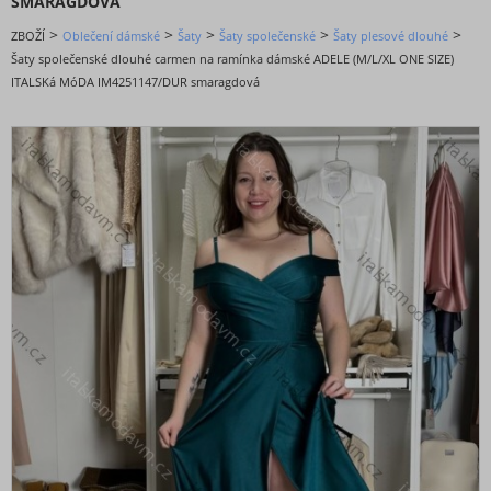
SMARAGDOVÁ
DOPORUČENÉ
>
>
>
>
>
ZBOŽÍ
Oblečení dámské
Šaty
Šaty společenské
Šaty plesové dlouhé
BESTSELLERY
Šaty společenské dlouhé carmen na ramínka dámské ADELE (M/L/XL ONE SIZE)
BLACK FRIDAY slevy až -80%
ITALSKá MóDA IM4251147/DUR smaragdová
VALENTÝNSKÁ - VÁNOČNÍ KOLEKCE
Oblečení dámské
Bundy, kabáty,vesty a saka
Kalhoty a džíny
Košile a halenky
Kraťasy a šortky
Mikiny a cardigany
Noční prádlo
Soupravy a overaly
Spodní a punčochové prádlo
Sukně
Svetry a cardigany
Šaty
Šaty bez rukávu