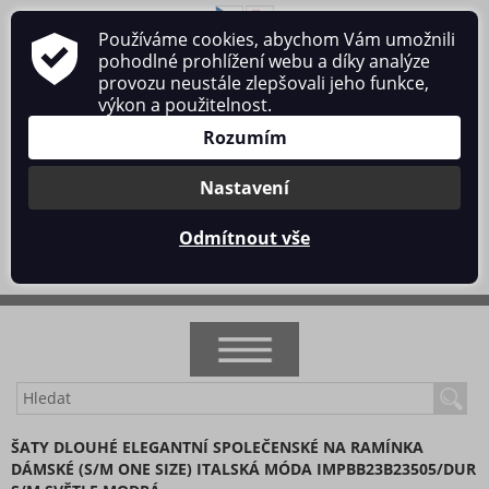
Používáme cookies, abychom Vám umožnili
O nás
Obchodní podmínky
Ochrana osobních údajů
pohodlné prohlížení webu a díky analýze
Kontakt
provozu neustále zlepšovali jeho funkce,
výkon a použitelnost.
Rozumím
Nastavení
Přihlásit se
/
Registrace
Odmítnout vše
0 ks / 0 Kč
NOVINKY
ŠATY DLOUHÉ ELEGANTNÍ SPOLEČENSKÉ NA RAMÍNKA
DÁMSKÉ (S/M ONE SIZE) ITALSKÁ MÓDA IMPBB23B23505/DUR
AKCE