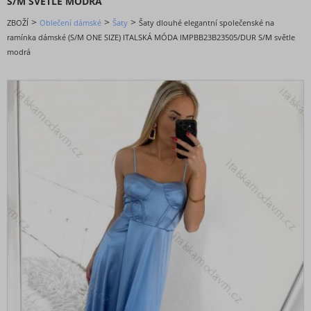
S/M SVĚTLE MODRÁ
DOPORUČENÉ
>
>
>
ZBOŽÍ
Oblečení dámské
Šaty
Šaty dlouhé elegantní společenské na
BESTSELLERY
ramínka dámské (S/M ONE SIZE) ITALSKÁ MÓDA IMPBB23B23505/DUR S/M světle
BLACK FRIDAY slevy až -80%
modrá
VALENTÝNSKÁ - VÁNOČNÍ KOLEKCE
Oblečení dámské
Bundy, kabáty,vesty a saka
Kalhoty a džíny
Košile a halenky
Kraťasy a šortky
Mikiny a cardigany
Noční prádlo
Soupravy a overaly
Spodní a punčochové prádlo
Sukně
Svetry a cardigany
Šaty
Šaty bez rukávu