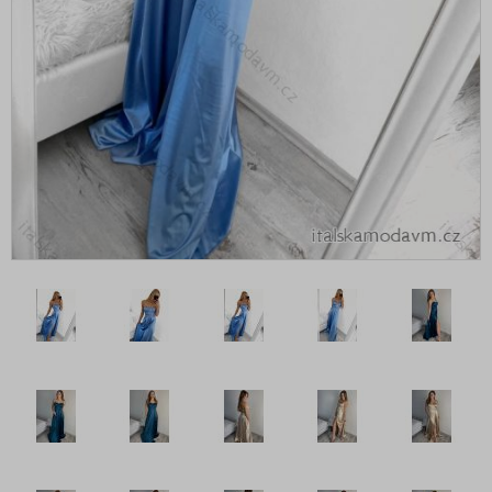
Šaty boho
Šaty carmen přes prsa
Šaty dlouhé maxi
Šaty do kanceláře
Šaty elegantní
Šaty extravagantní
Šaty flitrové
Šaty jarní
Šaty košilové
Šaty koženkové
Šaty krátké - minišaty
Šaty maxi dlouhé
Šaty mikinové
Šaty na ramínkách
Šaty nadrozměrné XXL+ pro Boubelky
Šaty nadrozměrné XXL+ pro Boubelky