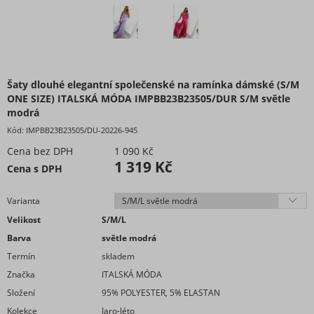
Tepláky a legíny
Topy, trička, tuniky a tílka
Župany
Plavky
Šaty dlouhé elegantní společenské na ramínka dámské (S/M
Vogue kolekce oblečení
ONE SIZE) ITALSKÁ MÓDA IMPBB23B23505/DUR S/M světle
Neonová kolekce oblečení
modrá
Extravagantní móda
Kód:
IMPBB23B23505/DU-20226-945
Proužkovaná kolekce oblečení
Cena bez DPH
1 090 Kč
Maskáčová kolekce oblečení
1 319 Kč
Cena s DPH
Soupravy
Overaly
Varianta
Nadměrné velikosti
Velikost
S/M/L
Doplňky módy
Barva
světle modrá
Obuv - Boty
Termín
skladem
Oblečení bez potisku
Značka
ITALSKÁ MÓDA
Složení
95% POLYESTER, 5% ELASTAN
Extravagantní móda
Kolekce
Jaro-léto