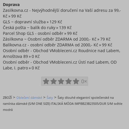
Doprava
Zasilkovna.cz - Nejvýhodnější doručení na Vaší adresu za 99,-
Kč
99 Kč
GLS ~ dopravní služba
129 Kč
Česká pošta ~ balík do ruky
139 Kč
Parcel Shop GLS - osobní odběr
99 Kč
Zásilkovna ~ Osobní odběr ZDARMA od 2000,- Kč
79 Kč
Balíkovna.cz - osobní odběr ZDARMA od 2000,- Kč
99 Kč
Osobní odběr - Obchod VMobleceni.cz Roudnice nad Labem,
Arnoštova 89
0 Kč
Osobní odběr - Obchod VMobleceni.cz Ústí nad Labem, OD
Labe, I. patro
0 Kč
0×
>
>
>
ZBOŽÍ
Oblečení dámské
Šaty
Šaty dlouhé elegantní společenské na
ramínka dámské (S/M ONE SIZE) ITALSKÁ MÓDA IMPBB23B23505/DUR S/M světle
modrá