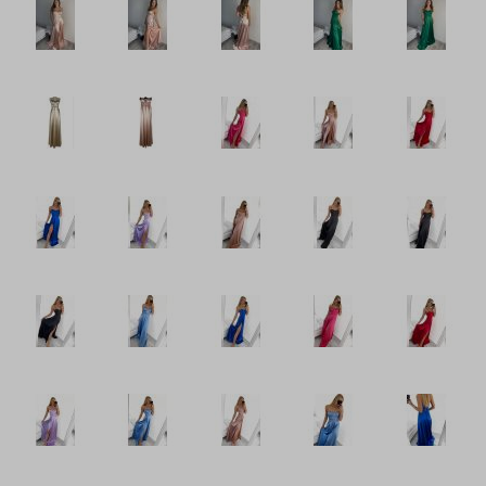
Šaty plátěné
Šaty pletené a úpletové
Šaty pouzdrové
Šaty riflové
Šaty romantické
Šaty sametové
Šaty saténové
Šaty šifonové
Šaty Silvestrovské
Šaty společenské
Šaty sportovní
Šaty Vánoční
Šaty volnočasové
Šaty volnočasové
Zástěry
Šaty teplé volnočasové
Šaty letní volnočasové